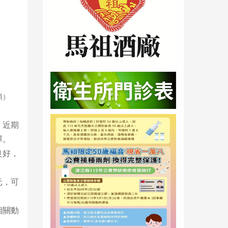
頤）
，近期
擇。
良好，
元，可
相關動