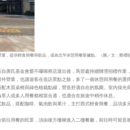
營運，提供輕食簡餐與飲品，成為北竿休憩用餐新據點。（圖／文：鄭禮
自唐氏基金會愛不囉嗦商店退出後，馬管處持續辦理招標作業
對外營業，也讓遊客在造訪景點之餘，多了一個休憩與用餐的選
配木質桌椅與綠色植栽點綴，營造舒適自在的氛圍。室內採光
論單人或多人用餐都相當合適，也適合在旅途中稍作休息。
飲品，搭配咖啡、氣泡飲與果汁，主打西式輕食簡餐，品項多
欲前往用餐的民眾，須由後方樓梯進入二樓餐廳，前往時可留意