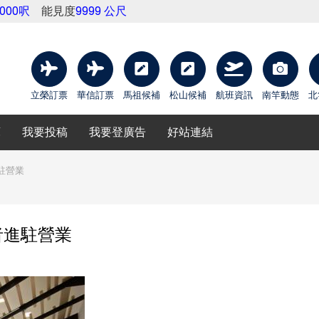
4000呎
能見度
9999 公尺
立榮訂票
華信訂票
馬祖候補
松山候補
航班資訊
南竿動態
北
庫
我要投稿
我要登廣告
好站連結
駐營業
者進駐營業