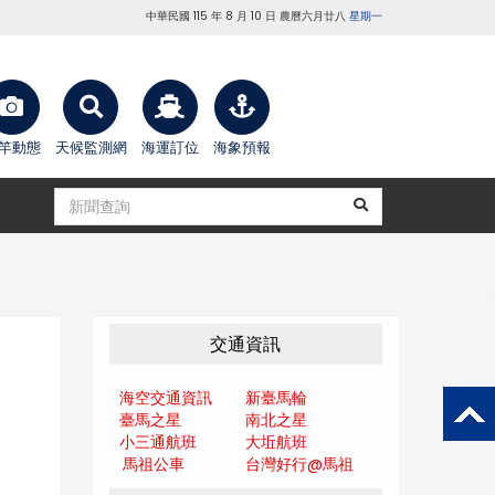
中華民國 115 年 8 月 10 日 農曆六月廿八
星期一
竿動態
天候監測網
海運訂位
海象預報
交通資訊
海空交通資訊
新臺馬輪
臺馬之星
南北之星
小三通航班
大坵航班
馬祖公車
台灣好行@馬
祖