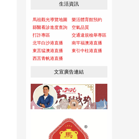
生活資訊
馬祖觀光導覽地圖
樂活體育館預約
縣醫看診進度查詢
空氣品質
打詐專區
交通違規檢舉專區
北竿白沙港直播
南竿福澳港直播
東莒猛澳港直播
東引中柱港直播
西莒青帆港直播
文宣廣告連結