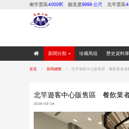
南竿雲高
4000呎
能見度
9999 公尺
北竿雲高
新聞分類
珍藏馬祖
歷史資料
首頁
新聞總匯
北竿遊客中心販售區 餐飲業者進
北竿遊客中心販售區 餐飲業
2026-03-24