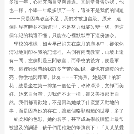
多讀一年，心裡充滿自卑與難過。直到堂哥告訴我，他
也一樣，小學一年級多讀了一年，這並不是我們的問題
———只是因為教室不足，我們才被迫留級。原來，這
個世界有時並不講道理，不是努力就能改變一切。但這
個年紀的我還不懂，只能在心裡默默吞下這份無奈。
學校的模樣，如今早已消失在歲月的塵埃中，卻依然
清晰地刻印在我的記憶裡。右側有兩間教室，山坡上還
有一間，左側則是三間教室，而學校的後方，便是軍
營。這裡雖然帶給我許多辛苦的回憶，卻也有溫暖的光
亮，微微地閃爍著。比如———王海燕。她是班上的班
花，總是坐在第一排第一個位子，乾乾淨淨，文靜而美
好。她來自台灣，與我們不太一樣，卻又美得那麼自
然。我們都喜歡她，不是因為她做了什麼驚天動地的
事，而是因為她的存在，讓這個略顯粗糙的世界，多了
一絲柔和的色彩。她的名字，甚至成為學校牆壁上最常
被提及的詞語，孩子們用稚嫩的筆跡寫下：「某某某愛