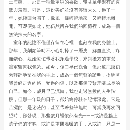
王海燕。」那是一種最單純的喜歡，帶著童年獨有的真
摯與羞澀。可是，這份美好並沒有停留太久，過了一
年，她轉回台灣了，像風一樣輕輕地來，又輕輕地離
開。可即便如此，她仍然留在我們的回憶裡，成為一個
無法抹去的名字。
童年的記憶不僅僅存留在心裡，也刻在我的身體上。
那年，我削鉛筆時不小心削掉了一層皮，鮮血直流，疼
痛鑽心。姐姐慌忙帶著我穿過學校，來到後方的軍營，
讓軍醫幫我包紮。如今，傷口早已癒合，但那道疤痕仍
舊靜靜地留在我的手上，成為一個無聲的證明，提醒著
我曾經走過的路、受過的傷，以及那個咬緊牙關成長的
自己。如今，歲月早已流轉，我也走過無數的人生階
段，但那一年級的日子，卻始終停駐在記憶深處。它是
苦澀的，是迷茫的，甚至帶著些許無助，可當我再次回
望時，卻發現，那些歲月裡依然有光———或許是牆上
孩子們的塗鴉，或許是軍醫溫暖的手，又或許，只是一