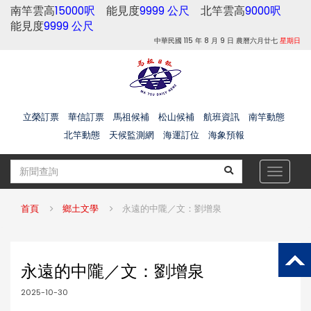
南竿雲高
15000呎
能見度
9999 公尺
北竿雲高
9000呎
能見度
9999 公尺
中華民國 115 年 8 月 9 日 農曆六月廿七
星期日
立榮訂票
華信訂票
馬祖候補
松山候補
航班資訊
南竿動態
北竿動態
天候監測網
海運訂位
海象預報
Toggle
navigat
首頁
鄉土文學
永遠的中隴／文：劉增泉
永遠的中隴／文：劉增泉
2025-10-30