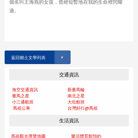
個名叫王海燕的女孩，曾經短暫地在我的生命裡閃耀
過。
返回鄉土文學列表
交通資訊
海空交通資訊
新臺馬輪
臺馬之星
南北之星
小三通航班
大坵航班
馬祖公車
台灣好行@馬
祖
生活資訊
馬祖觀光導覽地圖
樂活體育館預約