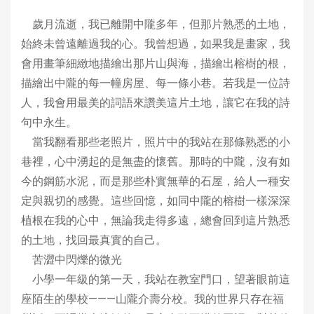
歲月流逝，我已離開中隴多年，但那片熟悉的土地，
始終未曾遠離過我的心。我曾想過，如果我是畫家，我
會用畫筆細緻地描繪出那片山與海，描繪出榕樹的根，
描繪出中隴的每一幢房屋、每一條小巷。若我是一位詩
人，我會用最美的詞語來讚美這片土地，讓它在我的詩
句中永生。
當我翻看那些老照片，照片中的我站在那條熟悉的小
巷裡，心中湧起的是無盡的懷舊。那時的中隴，沒有如
今的鋼筋水泥，而是那些朴實無華的石屋，給人一種安
定與親切的感覺。這些回憶，如同中隴的榕樹一樣深深
植根在我的心中，無論我走得多遠，總會回到這片熟悉
的土地，找回最真實的自己。
苦澀中閃爍的微光
小學一年級的第一天，我站在教室門口，望著眼前這
座陌生的學校———山隴介壽分校。我的世界只存在福