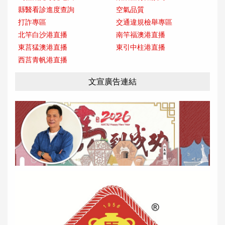
縣醫看診進度查詢
空氣品質
打詐專區
交通違規檢舉專區
北竿白沙港直播
南竿福澳港直播
東莒猛澳港直播
東引中柱港直播
西莒青帆港直播
文宣廣告連結