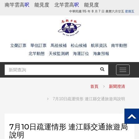
南竿雲高
呎
能見度
北竿雲高
呎
能見度
中華民國 115 年 8 月 7 日 農曆六月廿五
星期五
立榮訂票
華信訂票
馬祖候補
松山候補
航班資訊
南竿動態
北竿動態
天候監測網
海運訂位
海象預報
Toggle
navigat
首頁
新聞澄清
7月10日疏運情形 連江縣交通旅遊局說明
7月10日疏運情形 連江縣交通旅遊局
說明