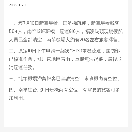
2025-07-10
一、經7月10日新臺馬輪、民航機疏運，新臺馬輪載客
564人，南竿13班班機，疏運910人，福澳碼頭現場候船
人員已全部清空；南竿機場大約有20名左右旅客滯留。
二、原定10日下午申請一架次C-130軍機疏運，國防部
已核准作業，惟屏東地區雷雨，軍機無法起飛，最後取
消疏運任務。
三、北竿機場滯留旅客已全數清空，末班機尚有空位。
四、南竿往台北11日班機尚有空位，有需要的旅客可多
加利用。