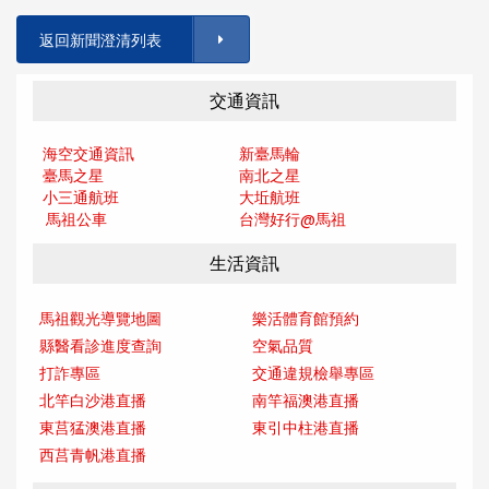
返回新聞澄清列表
交通資訊
海空交通資訊
新臺馬輪
臺馬之星
南北之星
小三通航班
大坵航班
馬祖公車
台灣好行@馬
祖
生活資訊
馬祖觀光導覽地圖
樂活體育館預約
縣醫看診進度查詢
空氣品質
打詐專區
交通違規檢舉專區
北竿白沙港直播
南竿福澳港直播
東莒猛澳港直播
東引中柱港直播
西莒青帆港直播