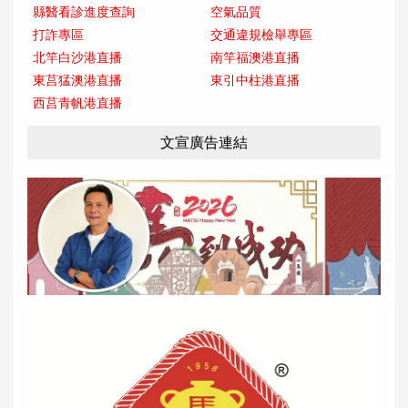
縣醫看診進度查詢
空氣品質
打詐專區
交通違規檢舉專區
北竿白沙港直播
南竿福澳港直播
東莒猛澳港直播
東引中柱港直播
西莒青帆港直播
文宣廣告連結