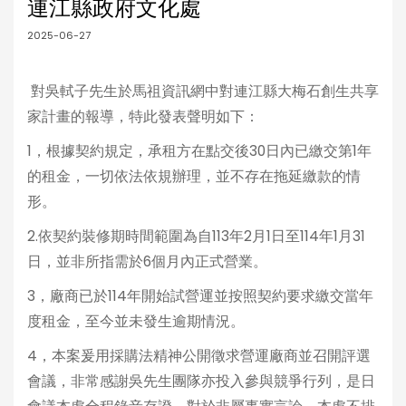
連江縣政府文化處
2025-06-27
對吳軾子先生於馬祖資訊網中對連江縣大梅石創生共享
家計畫的報導，特此發表聲明如下：
1，根據契約規定，承租方在點交後30日內已繳交第1年
的租金，一切依法依規辦理，並不存在拖延繳款的情
形。
2.依契約裝修期時間範圍為自113年2月1日至114年1月31
日，並非所指需於6個月內正式營業。
3，廠商已於114年開始試營運並按照契約要求繳交當年
度租金，至今並未發生逾期情況。
4，本案爰用採購法精神公開徵求營運廠商並召開評選
會議，非常感謝吳先生團隊亦投入參與競爭行列，是日