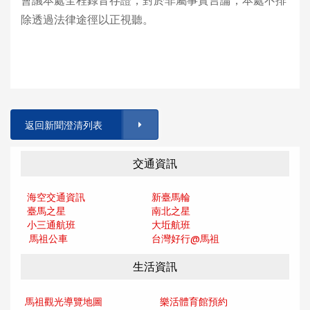
會議本處全程錄音存證，對於非屬事實言論，本處不排
除透過法律途徑以正視聽。
返回新聞澄清列表
交通資訊
海空交通資訊
新臺馬輪
臺馬之星
南北之星
小三通航班
大坵航班
馬祖公車
台灣好行@馬
祖
生活資訊
馬祖觀光導覽地圖
樂活體育館預約