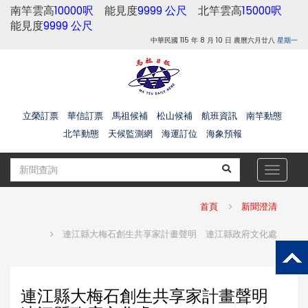
南竿雲高
10000呎
能見度
9999 公尺
北竿雲高
15000呎
能見度
9999 公尺
中華民國 115 年 8 月 10 日 農曆六月廿八
星期一
立榮訂票
華信訂票
馬祖候補
松山候補
航班資訊
南竿動態
北竿動態
天候監測網
海運訂位
海象預報
Toggle
navigat
首頁
新聞澄清
連江縣大梅石創生共享家計畫聲明 連江縣政府文化處
連江縣大梅石創生共享家計畫聲明