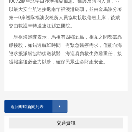
10072艇至北竿白沙港接駁傷患、醫護及陪同人員，並
以最大安全航速接返南竿福澳港碼頭，並由金馬澎分署
第一0岸巡隊福澳安檢所人員協助接駁傷惠上岸，後續
交由救護車轉送連江縣立醫院。
馬祖海巡隊表示，馬祖有四鄉五島，相互之間都需靠
船接駁，如錯過航班時間，有緊急醫療需求，僅能向海
巡求援派艇協助後送就醫，海巡肩負救生救難重任，接
獲報案後必全力以赴，確保民眾生命財產安全。
返回即時新聞列表
交通資訊