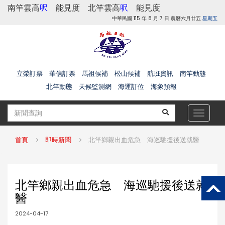
南竿雲高
呎
能見度
北竿雲高
呎
能見度
中華民國 115 年 8 月 7 日 農曆六月廿五
星期五
立榮訂票
華信訂票
馬祖候補
松山候補
航班資訊
南竿動態
北竿動態
天候監測網
海運訂位
海象預報
Toggle
navigat
首頁
即時新聞
北竿鄉親出血危急 海巡馳援後送就醫
北竿鄉親出血危急 海巡馳援後送就
醫
2024-04-17