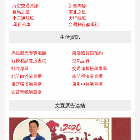
海空交通資訊
新臺馬輪
臺馬之星
南北之星
小三通航班
大坵航班
馬祖公車
台灣好行@馬
祖
生活資訊
馬祖觀光導覽地圖
樂活體育館預約
縣醫看診進度查詢
空氣品質
打詐專區
交通違規檢舉專區
北竿白沙港直播
南竿福澳港直播
東莒猛澳港直播
東引中柱港直播
西莒青帆港直播
文宣廣告連結