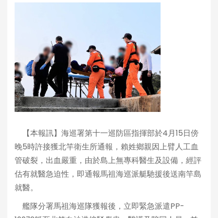
【本報訊】海巡署第十一巡防區指揮部於4月15日傍
晚5時許接獲北竿衛生所通報，賴姓鄉親因上臂人工血
管破裂，出血嚴重，由於島上無專科醫生及設備，經評
估有就醫急迫性，即通報馬祖海巡派艇馳援後送南竿島
就醫。
艦隊分署馬祖海巡隊獲報後，立即緊急派遣PP-