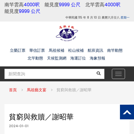
南竿雲高
4000呎
能見度
9999 公尺
北竿雲高
4000呎
能見度
9999 公尺
中華民國 115 年 8 月 10 日 農曆六月廿八
星期一
立榮訂票
華信訂票
馬祖候補
松山候補
航班資訊
南竿動態
北竿動態
天候監測網
海運訂位
海象預報
Toggle
navigat
首頁
馬祖藝文宴
貧窮與救贖／謝昭華
貧窮與救贖／謝昭華
2024-01-01