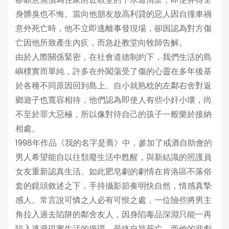
身髒臭也不悔。當向他朋友放高利貸的惡人因自撞車禍
意外死亡時，他不立即逃離事發現場，卻因認為對方傷
亡因他所致產生內疚，而急赴教堂向牧師告解。
由於人際關係緊密，在社會道德制約下，我們生活的島
嶼樸實而單純，許多在外闖蕩受了傷的心靈在多年後基
於各種不同原因回到島上。自小就熟稔的左鄰右舍對返
鄉遊子也寬容相待，他們認為即使人有些小奸小壞，尚
不至於罪大惡極，所以像對待自己的孩子一般樂於接納
相處。
1998年作品《我的名字是喬》中，參加了戒酒自助會的
男人希望能自以往頹廢生活中甦醒，與新結識的照護員
女友重新認真生活。如此肥皂劇的劇情在肯洛區不落俗
套的鏡頭敘述之下，手持攝影節奏明快自然，情感真摯
感人。常言說可憐之人必有可恨之處，一位險些將男主
角拉入過去陷阱的鄰舍友人，因身陷毒品深淵只能一再
陷入逃避現實生活的循環，最終自戕死亡，而他的悲劇