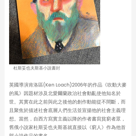
杜斯妥也夫斯基小說書封
英國導演肯洛區(Ken Loach)2006年的作品《吹動大麥
的風》因題材涉及北愛爾蘭政治社會動亂使他知名於
世。其實在此之前與此之後他的創作動能從不間斷，而
且聚焦於描述社會底層人們生活並宣揚他的社會主義理
想。當然，自西方寫實主義以降的作者書寫貧窮者眾，
舊俄小說家杜斯妥也夫斯基就直接以《窮人》作為他首
部小說作品的書名。