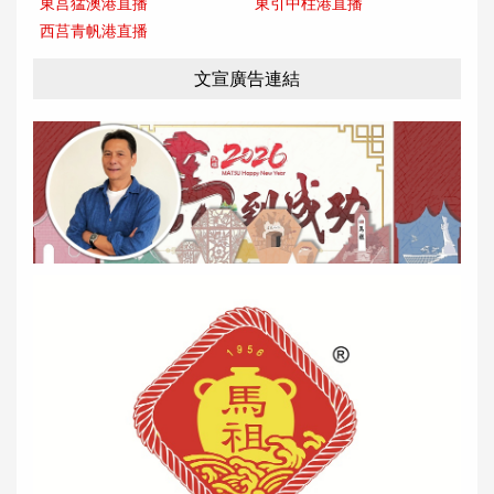
東莒猛澳港直播
東引中柱港直播
西莒青帆港直播
文宣廣告連結