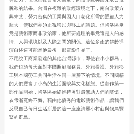
脫歐的結果。台灣在複雜的政經環境之下，南向政策方
興未艾，勞力密集的工業與因人口老化所需的照顧人力
龐大，使我們亦須正視移民與移工的議題。但肯洛區畢
竟是藝術家而非政治家，他所要處理的畢竟還是人的感
情、人與環境以及人際之間的關係。這位多產的鶴齡導
演自述這可能是他最後一部電影作品了。
不用說工商業發達的其他台灣縣市，即使在小小群島，
我們也須每天面對本國照顧服務員、外籍看護、外籍移
工與本國勞工共同生活在同一屋簷下的情境。不同國籍
的人們豐富了小島的生活面貌與文化樣態。從創作第一
部作品開始，肯洛區始終抱持著對最無助人們的關懷，
衣帶漸寬終不悔。藉由他優秀的電影藝術作品，讓我們
反思自己每日生活所居的這一座座清麗小村莊與候鳥豐
繁的群島。