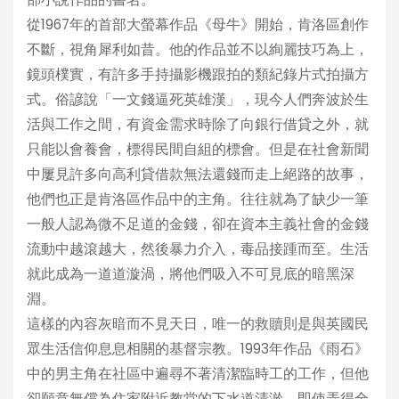
從1967年的首部大螢幕作品《母牛》開始，肯洛區創作
不斷，視角犀利如昔。他的作品並不以絢麗技巧為上，
鏡頭樸實，有許多手持攝影機跟拍的類紀錄片式拍攝方
式。俗諺說「一文錢逼死英雄漢」，現今人們奔波於生
活與工作之間，有資金需求時除了向銀行借貸之外，就
只能以會養會，標得民間自組的標會。但是在社會新聞
中屢見許多向高利貸借款無法還錢而走上絕路的故事，
他們也正是肯洛區作品中的主角。往往就為了缺少一筆
一般人認為微不足道的金錢，卻在資本主義社會的金錢
流動中越滾越大，然後暴力介入，毒品接踵而至。生活
就此成為一道道漩渦，將他們吸入不可見底的暗黑深
淵。
這樣的內容灰暗而不見天日，唯一的救贖則是與英國民
眾生活信仰息息相關的基督宗教。1993年作品《雨石》
中的男主角在社區中遍尋不著清潔臨時工的工作，但他
卻願意無償為住家附近教堂的下水道清淤，即使弄得全