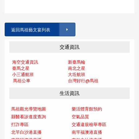
返回馬祖藝文宴列表
交通資訊
海空交通資訊
新臺馬輪
臺馬之星
南北之星
小三通航班
大坵航班
馬祖公車
台灣好行@馬
祖
生活資訊
馬祖觀光導覽地圖
樂活體育館預約
縣醫看診進度查詢
空氣品質
打詐專區
交通違規檢舉專區
北竿白沙港直播
南竿福澳港直播