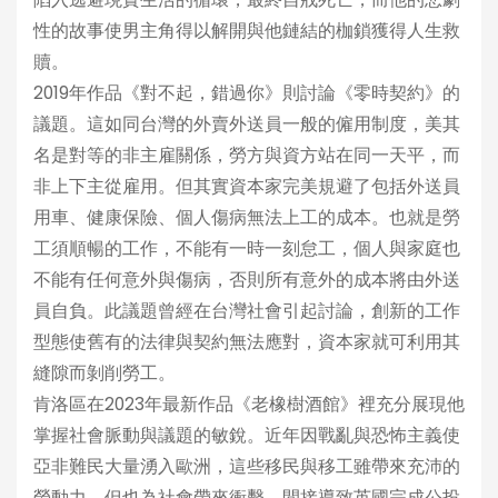
性的故事使男主角得以解開與他鏈結的枷鎖獲得人生救
贖。
2019年作品《對不起，錯過你》則討論《零時契約》的
議題。這如同台灣的外賣外送員一般的僱用制度，美其
名是對等的非主雇關係，勞方與資方站在同一天平，而
非上下主從雇用。但其實資本家完美規避了包括外送員
用車、健康保險、個人傷病無法上工的成本。也就是勞
工須順暢的工作，不能有一時一刻怠工，個人與家庭也
不能有任何意外與傷病，否則所有意外的成本將由外送
員自負。此議題曾經在台灣社會引起討論，創新的工作
型態使舊有的法律與契約無法應對，資本家就可利用其
縫隙而剝削勞工。
肯洛區在2023年最新作品《老橡樹酒館》裡充分展現他
掌握社會脈動與議題的敏銳。近年因戰亂與恐怖主義使
亞非難民大量湧入歐洲，這些移民與移工雖帶來充沛的
勞動力，但也為社會帶來衝擊，間接導致英國完成公投