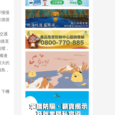
爹慢慢
並摸摸
交通
飛後直
恐懼，
嘴邊
很大的
離島，
。下機