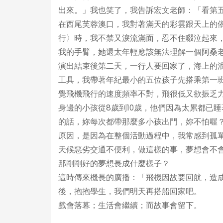
出來。」我也笑了，我告訴宏文老師：「看第
在西尾芙蓉澳口，我對著滿天的彩雲跟天上的
行〉時，我不禁又淚流滿面，忍不住啜泣起來
我的手臂，她還太年輕應該無法理解一個阿桑
演出結束後第二天，一行人要回家了，海上的
工具，我帶著年紀最小的五位孩子先搭乘第一班
覺飛機飛行的速度頻率不對，飛很低又欲振乏
身邊的小孩從8歲到10歲，他們因為太累都已
的話，妳每次都帶那麼多小孩出門，妳不怕喔
原因，是因為在整個活動過程中，我常感到孤
天候惡劣交通不便利，做這樣的事，夢想會不
那剛剛好的夢想長成什麼樣子？
這時傳來機長的廣播：「飛機因故要回航，造
後，抱抱學生，我們明天再搭船回家吧。
戲會落幕；生活會繼續；而故事會留下。