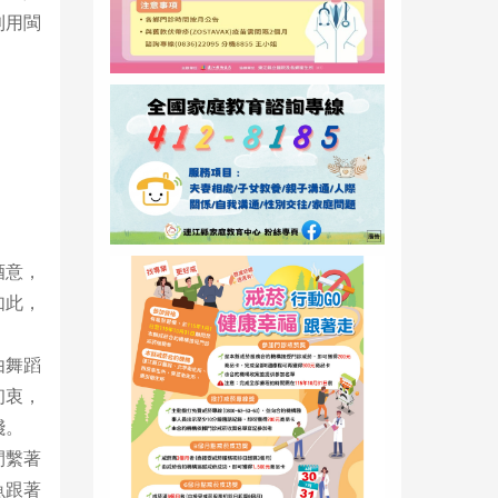
利用閩
酒意，
如此，
由舞蹈
初衷，
踐。
間繫著
魚跟著