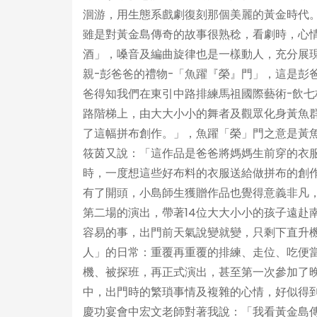
洄游，用生態系戲劇復刻那個美麗的黃金時代
雖是對黃金島傳奇的故事很熟稔，看劇時，心
酒」，嗓音及編曲旋律也是一樣動人，充分展
親-彭爸爸的禮物-「魚躍『榮』門」，這是彭
爸得知我們在東引中路排練馬祖國際藝術-飲
路階梯上，由大大小小的舞者及觀眾化身黃魚
了這幅拼布創作。」，魚躍「榮」門之意是黃
筱茵又說：「這作品是爸爸將媽媽生前穿的衣
時，一度想這些好布料的衣服送給做拼布的創
有了開頭，小島師生獲贈作品也覺得意義非凡
第二場的演出，帶著14位大大小小的孩子遠赴
容易的事，出門前天氣說變就變，只剩下直升
人」的日常：重覆再重覆的排練、走位、吃便
機、被探班，再正式演出，甚至第一次參加了
中，出門時的繁瑣事情及複雜的心情，好似得
慶功宴會中宏文老師對著我說：「我看黃金島