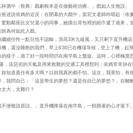
五杯酒中〈祭典〉戲劇根本是在做藝術治療。」戲如人生無誤。
依爸述說依媽的近況；在閉幕的大戲中，當宏文老師吟唱起〈依
，驚動鄰座比女兒還小的同事，她摸出背包裡的紙巾遞了過來，
老師為何如此入戲。
浪繼續任性一點兒也不認輸，浪高3米九級風，又只剩下直升機這
機，還沒睡飽的我們，早上6:30已在機場等候，登上了機，起
力的樣子，過了好一段時間仍在南竿島上盤旋。這時，心裡極度
睡著，這惡劣的天氣及用來救難的交通工具裡想到：依媽常常掛在
？妳知道責任有多大嗎？以前我真的都不怕。這次，我害怕，有
單，我問自己：「這是學生的夢想？還是你自己的夢想？」在離
會太大，太難行？
成不便敬請原諒。」直升機降落在南竿島，一顆懸著的心才落下