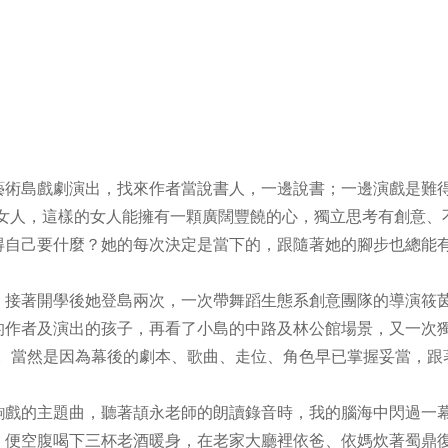
藝術島戲劇演出，找來作者當說書人，一邊說書；一邊演戲是難
的女人，這樣的女人能擁有一顆廣闊豐饒的心，獨立思考有創意、
得自己要什麼？她的每次決定是當下的，跟隨著她的腳步也總能
。接著開學後她登島兩次，一次帶舞蹈生態系創意團隊的導演筱
的作者及演出的孩子，再看了小島的中路及林公館場景，又一次
型。當然是因為幕後的劇本、歌曲、走位、角色早已掌握妥當，跟
齣戲的主題曲，聽著頡永老師的朗讀錄音時，我的腦海中閃過一
，便空腹喝下三杯老酒暖身，在老家大廳裡依爸、依媽炊著蜀鼎