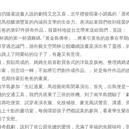
。
情仍隨著說書人說的劇情又悲又喜，北竿禮俊唱著小調風的「厝
現馬祖釀酒豐富的內涵與文學的生命力。表演結束我們收到筱茵
爸爸的第97件拼布作品，筱茵特地從台北帶來送給我們，並說：
七杯酒的第一杯酒舞碼『黃金島傳奇』，將東引黃魚的故事在早期
群穿過忠誠門，游向藝文空間林公館繼續說書及演出有了靈感，
魚跳上了阿榮站的位子了，有趣又有意境。
服，剪貼而成的。媽媽生前喜歡買各式的洋裝及旗袍。整理媽媽
作家，但念頭一轉，不如將它們創作成作品。」於是每件作品的
，也期待著彭爸爸的畫展。
南竿島參加「生紅過夏」馬祖藝術島閉幕演出。首先，出島便是
機的交通工具，我們共搭乘了三班的班機。到了南竿島體驗了「
當再吃便當、試穿表演衣服、化妝補妝、麥克風試聲音、溝通、
晚上十點的慶功宴，每個環節孩子們都認真的參與，看著學生樂
到了安慰。
傳奇戲劇，說到了依公跟依嬤的愛情，充滿了幸福的魚腥味時，