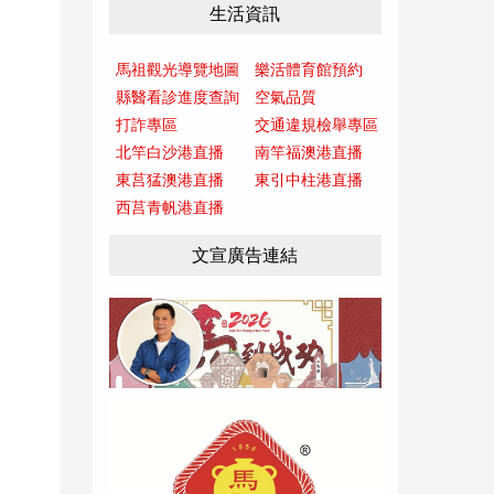
生活資訊
馬祖觀光導覽地圖
樂活體育館預約
縣醫看診進度查詢
空氣品質
打詐專區
交通違規檢舉專區
北竿白沙港直播
南竿福澳港直播
東莒猛澳港直播
東引中柱港直播
西莒青帆港直播
文宣廣告連結