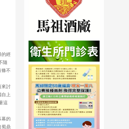
得的經
不隨
有條不
茵來討
獨自上
著這
幕幕的
復蜀鼎