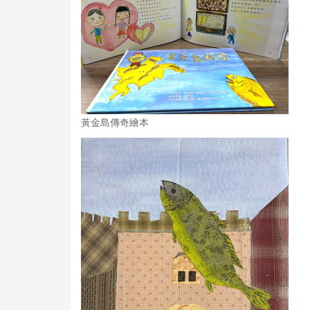
黃金島傳奇繪本