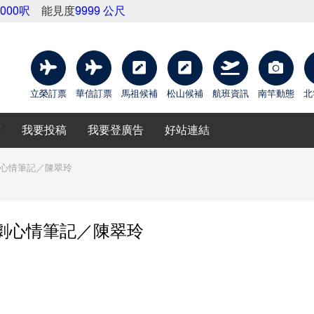
9000呎
能見度
9999 公尺
立榮訂票
華信訂票
馬祖候補
松山候補
航班資訊
南竿動態
北
庫
我要投稿
我要登廣告
好站連結
劇心情筆記／陳翠玲
劇心情筆記／陳翠玲