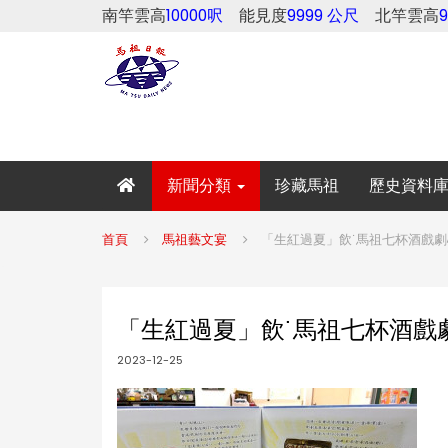
南竿雲高
10000呎
能見度
9999 公尺
北竿雲高
新聞分類
珍藏馬祖
歷史資料
首頁
馬祖藝文宴
「生紅過夏」飲˙馬祖七杯酒戲
「生紅過夏」飲˙馬祖七杯酒戲
2023-12-25