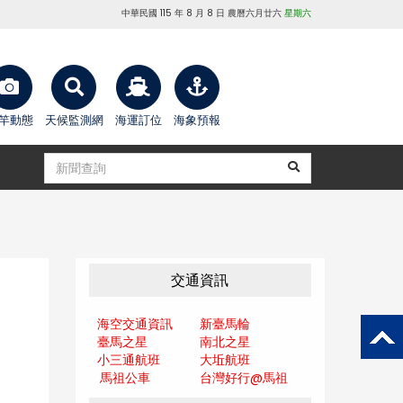
中華民國 115 年 8 月 8 日 農曆六月廿六
星期六
竿動態
天候監測網
海運訂位
海象預報
交通資訊
海空交通資訊
新臺馬輪
臺馬之星
南北之星
小三通航班
大坵航班
馬祖公車
台灣好行@馬
祖