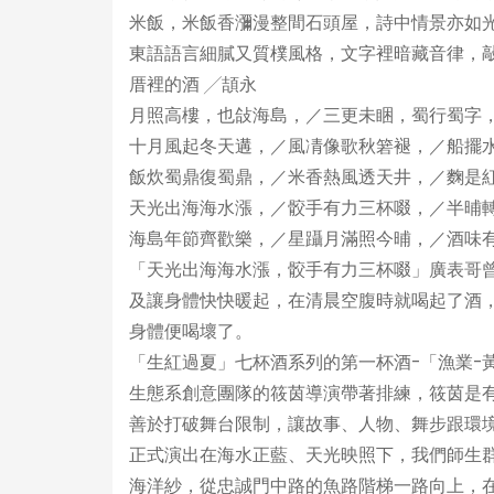
米飯，米飯香瀰漫整間石頭屋，詩中情景亦如
東語語言細膩又質樸風格，文字裡暗藏音律，
厝裡的酒 ╱頡永
月照高樓，也敆海島，／三更未睏，蜀行蜀字
十月風起冬天遘，／風凊像歌秋箬褪，／船擺
飯炊蜀鼎復蜀鼎，／米香熱風透天井，／麴是
天光出海海水漲，／骹手有力三杯啜，／半晡
海島年節齊歡樂，／星躡月滿照今晡，／酒味
「天光出海海水漲，骹手有力三杯啜」廣表哥
及讓身體快快暖起，在清晨空腹時就喝起了酒
身體便喝壞了。
「生紅過夏」七杯酒系列的第一杯酒-「漁業-
生態系創意團隊的筱茵導演帶著排練，筱茵是
善於打破舞台限制，讓故事、人物、舞步跟環
正式演出在海水正藍、天光映照下，我們師生
海洋紗，從忠誠門中路的魚路階梯一路向上，