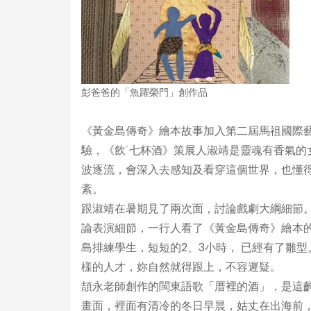
彭爸爸的「魚躍榮門」創作品
《黃金島傳奇》繪本故事加入第二屆馬祖國際
驗，《飲˙七杯酒》策展人淑靖是靈魂有香氣
波逐流，會深入去感知及看穿這個世界，也懂
紊。
跟淑靖在暑期見了兩次面，討論戲劇大綱細節
論表演細節，一行人看了《黃金島傳奇》繪本
島排練學生，短短的2、3小時， 已經有了雛
樣的人才，妳自然就得跟上，不容遲疑。
頡永老師創作的閩東語歌「厝裡的酒」，是這
畫面，裡面有清冷的冬日早晨，姑丈在出海前