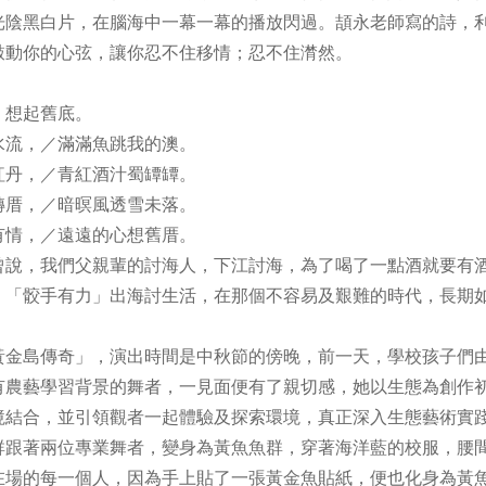
光陰黑白片，在腦海中一幕一幕的播放閃過。頡永老師寫的詩，
敲動你的心弦，讓你忍不住移情；忍不住潸然。
，想起舊底。
水流，／滿滿魚跳我的澳。
紅丹，／青紅酒汁蜀罈罈。
轉厝，／暗暝風透雪未落。
有情，／遠遠的心想舊厝。
曾說，我們父親輩的討海人，下江討海，為了喝了一點酒就要有
，「骹手有力」出海討生活，在那個不容易及艱難的時代，長期
黃金島傳奇」，演出時間是中秋節的傍晚，前一天，學校孩子們
有農藝學習背景的舞者，一見面便有了親切感，她以生態為創作
境結合，並引領觀者一起體驗及探索環境，真正深入生態藝術實
群跟著兩位專業舞者，變身為黃魚魚群，穿著海洋藍的校服，腰
在場的每一個人，因為手上貼了一張黃金魚貼紙，便也化身為黃