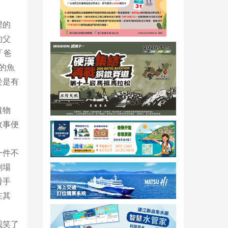
裡的
的父
「爸
的魚
於是有
遺物
故事便
一件不
劇場
滑手
在其
我笑了