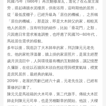
民國75年（1986年）再次翻修屋瓦，進化了在石屋主屋
旁，搭起磚牆水泥樓房，供衛浴用，這時期他的居所，
從「最低度棚子」已經升級為「居住的機械」。之所稱
「居住的機械」，那是說，即是大木師父的家，相較其
他人的居所，沒有特別的細作，比如「垂花門」之類，
只因應日常需求漸進調整，也呼應了民國70—80年代，
馬祖居住需求的樣貌。
多年以後，我造訪了大木師阜的家，拜訪陳元元老先
生。他的家乾淨溫馨，牆上掛的家居照片，是屋主經歷
歲月洪流巨中，人與環境最有機的互動關係，讓記憶歷
久彌新，在佐以石牆與木頭自然紋理與樸實氣味，樸實
是庶民居所，最經典的氣味。
2019年，老屋的芳齡已經六十歲，元老先生說，已經有
重修的計畫了。
陳元元是馬祖籍的大木司阜，第二代旗手。傳統大木匠
師走到陳元元司阜，也是另種斷章的開始。他說，大樑