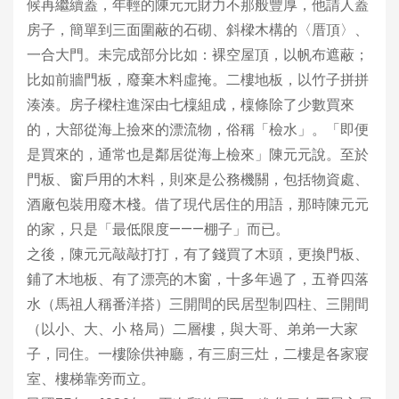
候再繼續蓋，年輕的陳元元財力不那般豐厚，他請人蓋
房子，簡單到三面圍蔽的石砌、斜樑木構的〈厝頂〉、
一合大門。未完成部分比如：裸空屋頂，以帆布遮蔽；
比如前牆門板，廢棄木料虛掩。二樓地板，以竹子拼拼
湊湊。房子樑柱進深由七檁組成，檁條除了少數買來
的，大部從海上撿來的漂流物，俗稱「檢水」。「即便
是買來的，通常也是鄰居從海上檢來」陳元元說。至於
門板、窗戶用的木料，則來是公務機關，包括物資處、
酒廠包裝用廢木棧。借了現代居住的用語，那時陳元元
的家，只是「最低限度———棚子」而已。
之後，陳元元敲敲打打，有了錢買了木頭，更換門板、
鋪了木地板、有了漂亮的木窗，十多年過了，五脊四落
水（馬祖人稱番洋搭）三開間的民居型制四柱、三開間
（以小、大、小 格局）二層樓，與大哥、弟弟一大家
子，同住。一樓除供神廳，有三廚三灶，二樓是各家寢
室、樓梯靠旁而立。