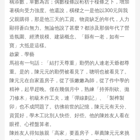
稱添數，單數為吉；偶數檁條設桁枋于檁條之下，增加
著橫向受力強度。他還說，橫樑之一是他以300元與我
父親購得，那是他三天的工資。物資缺乏的年代，人力
顯得蒼白無力。無論他說了甚麼？都涉及那個年代了營
造氛圍、經濟規模、建築概念。「縣有一老，如有一
寶」大抵是這樣。
啟蒙．學藝
馬祖有一句話：「結打天尊重」勤勞的人連老天爺都尊
重。是的，陳元元的勤勞被看見了，聰明也被看見了。
陳元元在自家蓋房子，從了張嫩嫩為師，從了作中學的
精神，起早趕晚。僅在幾個月中，熟練「持斧削砍、拋
刀修木」初級木作工夫，連「彈線劃記」、「製榫製
卯」也不成問題了。彷彿前世的記憶，陳元元有天分、
資質好，學木工比別人快些、好些。他的陳姓友人看在
眼裡、心裡盤算者。
陳姓友人得知族親「高家」要蓋房子，舉薦陳元元來挑