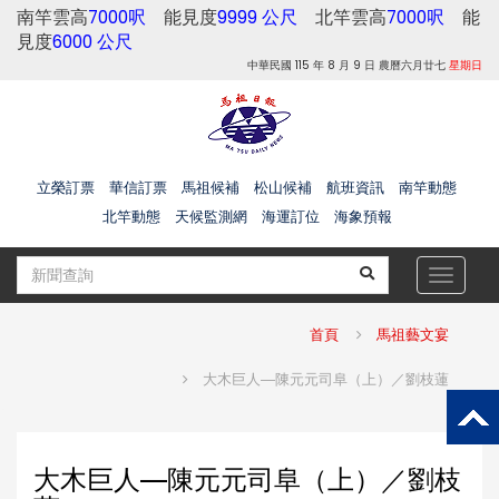
南竿雲高
7000呎
能見度
9999 公尺
北竿雲高
7000呎
能
見度
6000 公尺
中華民國 115 年 8 月 9 日 農曆六月廿七
星期日
立榮訂票
華信訂票
馬祖候補
松山候補
航班資訊
南竿動態
北竿動態
天候監測網
海運訂位
海象預報
Toggle
navigat
首頁
馬祖藝文宴
大木巨人—陳元元司阜（上）／劉枝蓮
大木巨人—陳元元司阜（上）／劉枝