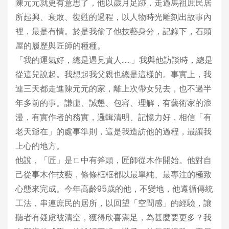
陳元元就更有意思了，他以歲月足跡，走過馬祖庶民居
所起興、衰敗、復甦的過程，以人物時光雕刻出故事內
裡，最是有情。於是我偷了他技藝身分，記錄下，石頭
屋的履歷與匠師的種種。
「我的運氣好，總是遇見貴人……」我與他訪談時，總是
從這兒說起。我想起我父親也總是這樣的。事實上，我
連三天都走進陳元元的家，離上次帶女兒去，也不過半
年多前的事。謙虛、誠懇、包容、理解，有藝術家的浪
漫，有實作者的務實，邏輯清明、記憶力好，相信「有
老天爺在」的處事準則，這是我造訪他的過程，最讓我
上心的地方。
他說，「匠」是ㄈ中有斧頭，匠師從木作開始。他對自
己從事木作技藝，條條框框都以最單純、最專注的極致
心態來完成。今年高齡95歲的他，不變地，他遵循傳統
工法，串連庶民的居所，以回望「空間感」的經驗，讓
聽者有疑慮被清空，獲得欣喜滿足，為甚麼要更多？我