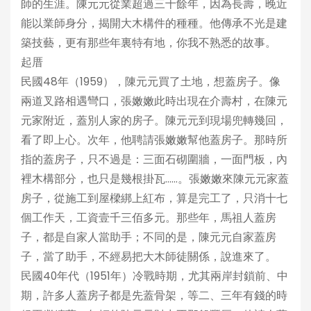
師的生涯。陳元元從業超過三十餘年，因為長壽，晚近
能以業師身分，揭開大木構件的種種。他傳承不光是建
築技藝，更有那些年裏特有地，你我不熟悉的故事。
起厝
民國48年（1959），陳元元買了土地，想蓋房子。像
兩道叉路相遇彎口，張嫩嫩此時出現在介壽村，在陳元
元家附近，蓋別人家的房子。陳元元到現場兜轉幾回，
看了即上心。次年，他聘請張嫩嫩幫他蓋房子。那時所
指的蓋房子，只不過是：三面石砌圍牆，一面門板，內
裡木構部分，也只是幾根掛瓦……。張嫩嫩來陳元元家蓋
房子，從施工到屋樑綁上紅布，算是完工了，只消十七
個工作天，工資壹千三佰多元。那些年，馬祖人蓋房
子，都是自家人當助手；不同的是，陳元元自家蓋房
子，當了助手，不經易把大木師徒關係，說進來了。
民國40年代（1951年）冷戰時期，尤其兩岸封鎖前、中
期，許多人蓋房子都是先蓋骨架，等二、三年有錢的時