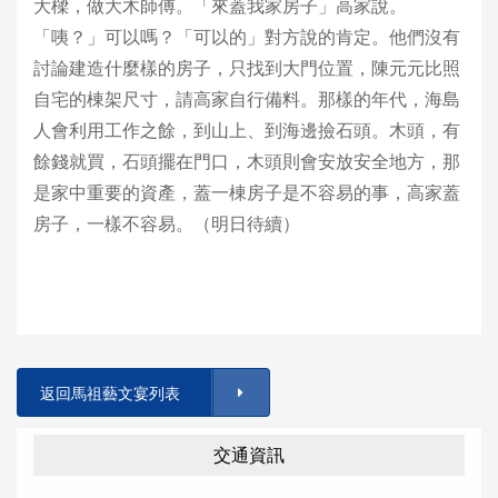
大樑，做大木師傅。「來蓋我家房子」高家說。
「咦？」可以嗎？「可以的」對方說的肯定。他們沒有
討論建造什麼樣的房子，只找到大門位置，陳元元比照
自宅的棟架尺寸，請高家自行備料。那樣的年代，海島
人會利用工作之餘，到山上、到海邊撿石頭。木頭，有
餘錢就買，石頭擺在門口，木頭則會安放安全地方，那
是家中重要的資產，蓋一棟房子是不容易的事，高家蓋
房子，一樣不容易。（明日待續）
返回馬祖藝文宴列表
交通資訊