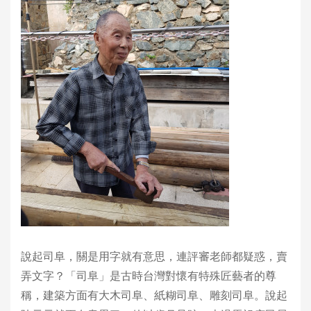
說起司阜，關是用字就有意思，連評審老師都疑惑，賣
弄文字？「司阜」是古時台灣對懷有特殊匠藝者的尊
稱，建築方面有大木司阜、紙糊司阜、雕刻司阜。說起