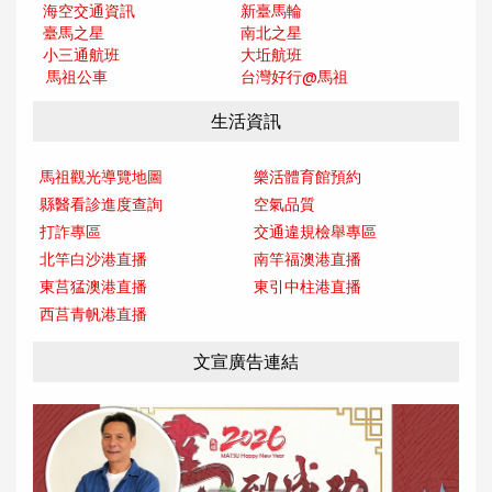
海空交通資訊
新臺馬輪
臺馬之星
南北之星
小三通航班
大坵航班
馬祖公車
台灣好行@馬
祖
生活資訊
馬祖觀光導覽地圖
樂活體育館預約
縣醫看診進度查詢
空氣品質
打詐專區
交通違規檢舉專區
北竿白沙港直播
南竿福澳港直播
東莒猛澳港直播
東引中柱港直播
西莒青帆港直播
文宣廣告連結