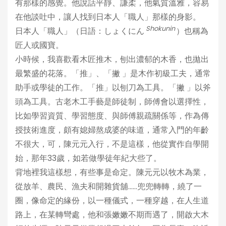
有那樣的感覺。他說話平靜、謙柔，他氣質溫雅，容易
在他談吐中，讓人找到日本人「職人」那樣的身影。
Shokunin
日本人「職人」（日語：しょくにん
）也稱為
匠人或國寶。
小時候，我喜歡看木匠推木，刨出濃郁的木香，也拋出
最繁盛的花落。「推」、「撇 」是木作初級工夫，通常
助手或學徒的工作。「推」以刨刀為工具。「撇 」以斧
頭為工具。古老木工手藝是師徒制，師傅會以選擇性，
比如學習資質、學習態度、與師傅親疏關係等，作為傳
授技術進度，頗有媳婦熬成婆的味道，通常入門的年齡
不很大，可，陳元元入行，不是這樣，他從實作自學開
始，那年33歲，如若做學徒年紀大些了。
背地裡我這樣想，有些事是命定。陳元元以牧木為業，
從放羊、農民、漁夫和開雜貨舖……兜兜轉轉，繞了一
圈，像命定的緣份，以一種儀式，一種穿越，在人生道
路上，在某轉彎處，他和張嫩嫩不期而遇了，開啟大木