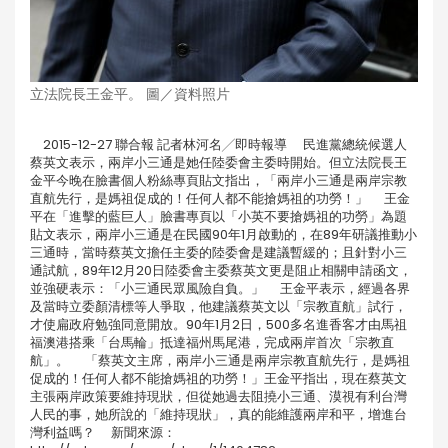
立法院長王金平。 圖／資料照片
2015-12-27 聯合報 記者林河名╱即時報導 民進黨總統候選人
蔡英文表示，兩岸小三通是她任陸委會主委時開始。但立法院長王
金平今晚在臉書個人粉絲專頁貼文指出，「兩岸小三通是兩岸宗教
直航先行，是媽祖促成的！任何人都不能搶媽祖的功勞！」 王金
平在「進擊的藍巨人」臉書專頁以「小英不要搶媽祖的功勞」為題
貼文表示，兩岸小三通是在民國90年1月啟動的，在89年研議推動小
三通時，當時蔡英文擔任主委的陸委會是建議暫緩的；且針對小三
通試航，89年12月20日陸委會主委蔡英文更是阻止相關申請函文，
並強硬表示：「小三通民眾風險自負。」 王金平表示，經過各界
及當時立委顏清標等人爭取，他建議蔡英文以「宗教直航」試行，
才使扁政府勉強同意開放。90年1月2日，500多名進香客才由馬祖
福澳港搭乘「台馬輪」抵達福州馬尾港，完成兩岸首次「宗教直
航」。 「蔡英文主席，兩岸小三通是兩岸宗教直航先行，是媽祖
促成的！任何人都不能搶媽祖的功勞！」王金平指出，現在蔡英文
主張兩岸政策要維持現狀，但從她過去阻撓小三通、漠視有利台灣
人民的事，她所說的「維持現狀」，真的能維護兩岸和平，增進台
灣利益嗎？ 新聞來源：