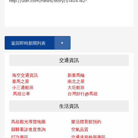
http://udn.com/news/story/1/1404782-
返回即時新聞列表
交通資訊
海空交通資訊
新臺馬輪
臺馬之星
南北之星
小三通航班
大坵航班
馬祖公車
台灣好行@馬
祖
生活資訊
馬祖觀光導覽地圖
樂活體育館預約
縣醫看診進度查詢
空氣品質
打詐專區
交通違規檢舉專區