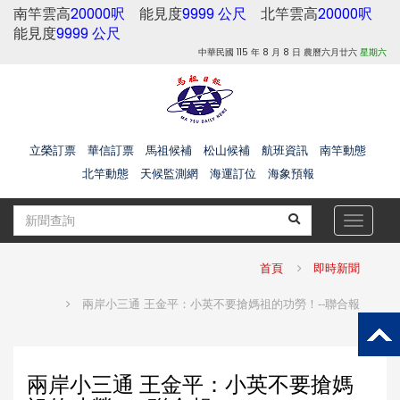
南竿雲高
20000呎
能見度
9999 公尺
北竿雲高
20000呎
能見度
9999 公尺
中華民國 115 年 8 月 8 日 農曆六月廿六
星期六
立榮訂票
華信訂票
馬祖候補
松山候補
航班資訊
南竿動態
北竿動態
天候監測網
海運訂位
海象預報
Toggle
navigat
首頁
即時新聞
兩岸小三通 王金平：小英不要搶媽祖的功勞！--聯合報
兩岸小三通 王金平：小英不要搶媽