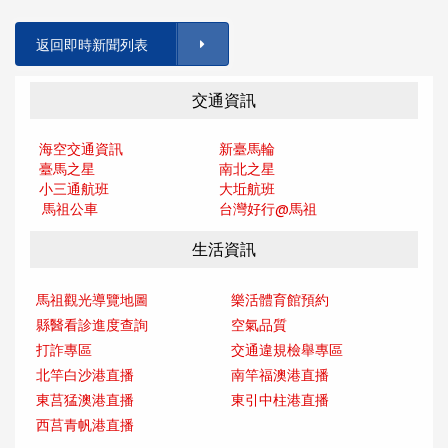
返回即時新聞列表
交通資訊
海空交通資訊
新臺馬輪
臺馬之星
南北之星
小三通航班
大坵航班
馬祖公車
台灣好行@馬
祖
生活資訊
馬祖觀光導覽地圖
樂活體育館預約
縣醫看診進度查詢
空氣品質
打詐專區
交通違規檢舉專區
北竿白沙港直播
南竿福澳港直播
東莒猛澳港直播
東引中柱港直播
西莒青帆港直播