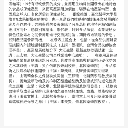
酒粕等）中特有或較優異的成分，並應用生物科技開發出在地特色
的食品或保健產品，來提高產業附加價值，驅動在地產業轉型，也
因應全球人口老化所需的保健趨勢。 張龍德說，臺北醫學大學是
培育9成馬祖醫生的搖籃，也一直是我們推動生物技術產業發展的諮
詢及合作夥伴，共同舉辦的發表會除了分享馬祖在地特色植物創新
應用方向外，也特別邀請產、學代表，針對食品法規、產業經驗及
特色植物素材之開發應用進行交流與討論，期待透過議題的發想，
找到產品開發新商機。 在發表主題會上，包括：從食品供應鏈管
理談國內外認驗證制度與法規（主講：鄭揚凱、台灣食品技師協會
理事長）、產業發展經驗分享-大江生醫-最新生物挖礦技術（主
講：王宏福、大江生醫公司全球業務中心總監）。 在藥用及保健
植物產業創新應用講題分別為：具改善高血脂與動脈粥狀硬化功效
之水萃取物（主講：吳介信教授兼副校長、北醫藥學院）、食品摻
偽之快速檢驗技術開發（主講：陳奕廷、北醫營養學院助理教
授）、山葡萄全株之保健功效開發（王靜瓊、北醫藥學院教授兼所
長）、菱角殼萃取物及其抑制乙醯膽鹼酯酶及治療或預防退化性疾
病之應用（主講：侯文琪、北醫藥學院教授兼副研發長 ）、植物功
效性萃取成分及發酵代謝產物之組合物於血糖、血脂、體脂控制之
應用（張嘉文博士、北醫營養學院）、臺灣本土可食用草藥於骨質
疏鬆或神經保護之應用（主講：李美賢、臺北醫藥學院教授）。