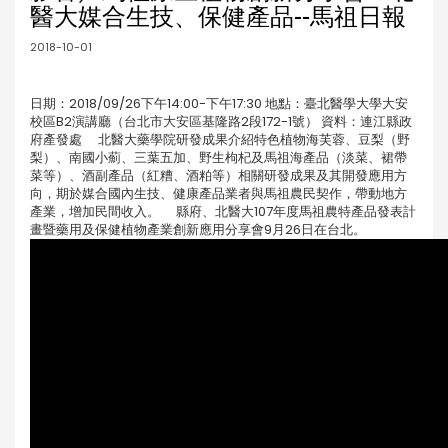
醫大媒合生技、保健產品--馬祖日報
2018-10-01
日期：2018/09/26下午14:00-下午17:30 地點：臺北醫學大學大安
校區B2演講廳（台北市大安區基隆路2段172-1號） 資料：連江縣政
府產發處 北醫大藥學院研發成果介紹特色植物海芙蓉、豆梨（野
梨）、南國小薊、三葉五加、野生枸杞及馬祖海產品（淡菜、裙帶
菜等）、酒副產品（紅糟、酒粕等）相關研發成果及其開發應用方
向，期於媒合國內生技、健康產品業者與馬祖農民契作，帶動地方
產業，增加民間收入。 縣府、北醫大107年度馬祖農特產品發表計
畫暨藥用及保健植物產業創新應用分享會9月26日在台北。