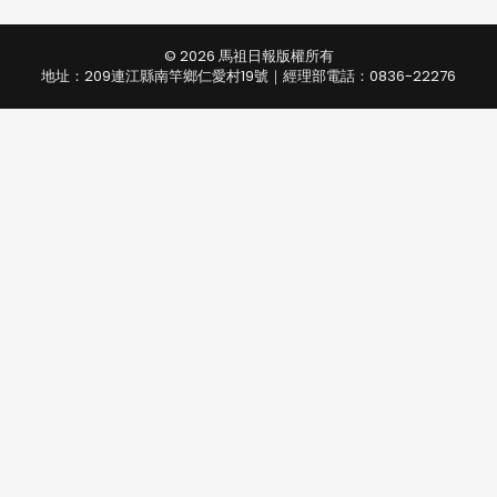
© 2026 馬祖日報版權所有
地址：209連江縣南竿鄉仁愛村19號｜經理部電話：0836-22276