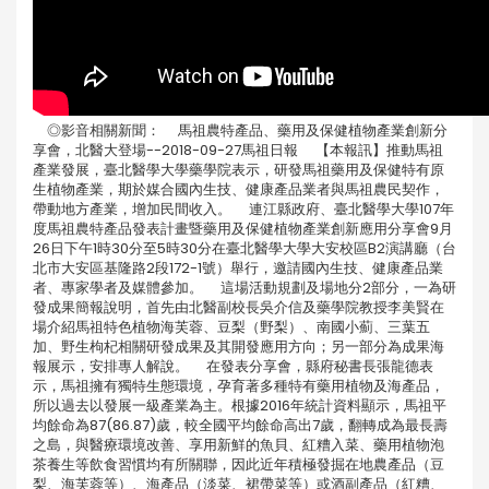
◎影音相關新聞： 馬祖農特產品、藥用及保健植物產業創新分
享會，北醫大登場--2018-09-27馬祖日報 【本報訊】推動馬祖
產業發展，臺北醫學大學藥學院表示，研發馬祖藥用及保健特有原
生植物產業，期於媒合國內生技、健康產品業者與馬祖農民契作，
帶動地方產業，增加民間收入。 連江縣政府、臺北醫學大學107年
度馬祖農特產品發表計畫暨藥用及保健植物產業創新應用分享會9月
26日下午1時30分至5時30分在臺北醫學大學大安校區B2演講廳（台
北市大安區基隆路2段172-1號）舉行，邀請國內生技、健康產品業
者、專家學者及媒體參加。 這場活動規劃及場地分2部分，一為研
發成果簡報說明，首先由北醫副校長吳介信及藥學院教授李美賢在
場介紹馬祖特色植物海芙蓉、豆梨（野梨）、南國小薊、三葉五
加、野生枸杞相關研發成果及其開發應用方向；另一部分為成果海
報展示，安排專人解說。 在發表分享會，縣府秘書長張龍德表
示，馬祖擁有獨特生態環境，孕育著多種特有藥用植物及海產品，
所以過去以發展一級產業為主。根據2016年統計資料顯示，馬祖平
均餘命為87(86.87)歲，較全國平均餘命高出7歲，翻轉成為最長壽
之島，與醫療環境改善、享用新鮮的魚貝、紅糟入菜、藥用植物泡
茶養生等飲食習慣均有所關聯，因此近年積極發掘在地農產品（豆
梨、海芙蓉等）、海產品（淡菜、裙帶菜等）或酒副產品（紅糟、