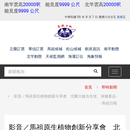
南竿雲高
20000呎
能見度
9999 公尺
北竿雲高
20000呎
能見度
9999 公尺
中華民國 115 年 8 月 7 日 農曆六月廿五
星期五
立榮訂票
華信訂票
馬祖候補
松山候補
航班資訊
南竿動態
北竿動態
天候監測網
海運訂位
海象預報
Toggle
navigat
首頁
即時新聞
影音／馬祖原生植物創新分享會 北醫大媒合生技、保健產品-
-馬祖日報
影音／馬祖原生植物創新分享會 北