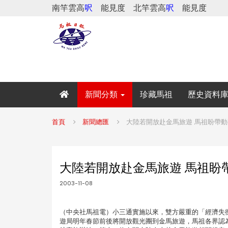
南竿雲高
呎
能見度
北竿雲高
呎
能見度
新聞分類
珍藏馬祖
歷史資料
首頁
新聞總匯
大陸若開放赴金馬旅遊 馬祖盼帶
大陸若開放赴金馬旅遊 馬祖盼
2003-11-08
（中央社馬祖電）小三通實施以來，雙方嚴重的「經濟失
遊局明年春節前後將開放觀光團到金馬旅遊，馬祖各界認