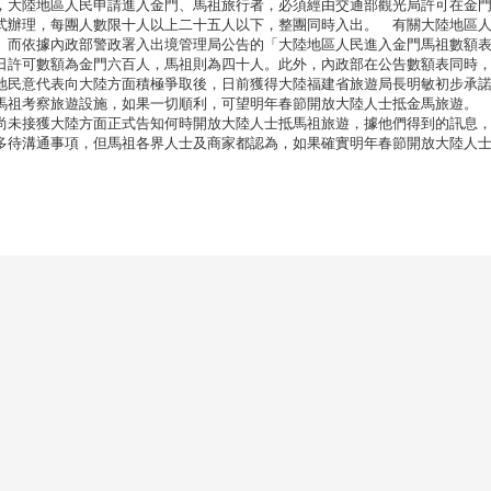
，大陸地區人民申請進入金門、馬祖旅行者，必須經由交通部觀光局許可在金
式辦理，每團人數限十人以上二十五人以下，整團同時入出。 有關大陸地區
。而依據內政部警政署入出境管理局公告的「大陸地區人民進入金門馬祖數額
日許可數額為金門六百人，馬祖則為四十人。此外，內政部在公告數額表同時
地民意代表向大陸方面積極爭取後，日前獲得大陸福建省旅遊局長明敏初步承
馬祖考察旅遊設施，如果一切順利，可望明年春節開放大陸人士抵金馬旅遊。
尚未接獲大陸方面正式告知何時開放大陸人士抵馬祖旅遊，據他們得到的訊息
多待溝通事項，但馬祖各界人士及商家都認為，如果確實明年春節開放大陸人