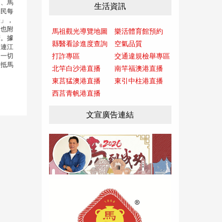
門、馬
生活資訊
人民每
表」，
，也附
馬祖觀光導覽地圖
樂活體育館預約
諾。據
縣醫看診進度查詢
空氣品質
 連江
，一切
打詐專區
交通違規檢舉專區
士抵馬
北竿白沙港直播
南竿福澳港直播
東莒猛澳港直播
東引中柱港直播
西莒青帆港直播
文宣廣告連結