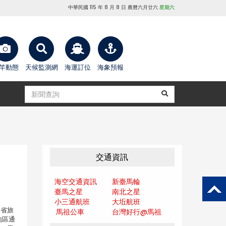
中華民國 115 年 8 月 8 日 農曆六月廿六
星期六
竿動態
天候監測網
海運訂位
海象預報
交通資訊
海空交通資訊
新臺馬輪
臺馬之星
南北之星
小三通航班
大坵航班
建省旅
馬祖公車
台灣好行@馬
祖
地區通