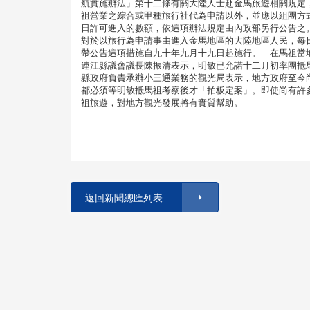
航實施辦法」第十二條有關大陸人士赴金馬旅遊相關規定
祖營業之綜合或甲種旅行社代為申請以外，並應以組團方
日許可進入的數額，依這項辦法規定由內政部另行公告之
對於以旅行為申請事由進入金馬地區的大陸地區人民，每
帶公告這項措施自九十年九月十九日起施行。 在馬祖當
連江縣議會議長陳振清表示，明敏已允諾十二月初率團抵
縣政府負責承辦小三通業務的觀光局表示，地方政府至今
都必須等明敏抵馬祖考察後才「拍板定案」。即使尚有許
祖旅遊，對地方觀光發展將有實質幫助。
返回新聞總匯列表