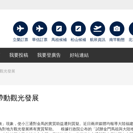
立榮訂票
華信訂票
馬祖候補
松山候補
航班資訊
南竿動態
北
庫
我要投稿
我要登廣告
好站連結
動觀光發展
帶動觀光發展
衡」現象，使小三通對金馬的實質助益遭到質疑。近日兩岸媒體均報導大陸福
為對地方觀光發展將有實質幫助。 根據行政院公布的「試辦金門馬祖與大陸