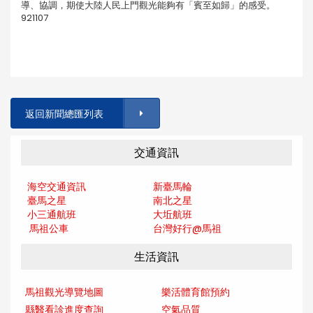
導、協調，期使大陸人民上門觀光能夠有「賓至如歸」的感受。
921107
返回新聞總匯列表
交通資訊
海空交通資訊
新臺馬輪
臺馬之星
南北之星
小三通航班
大坵航班
馬祖公車
台灣好行@馬
祖
生活資訊
馬祖觀光導覽地圖
樂活體育館預約
縣醫看診進度查詢
空氣品質