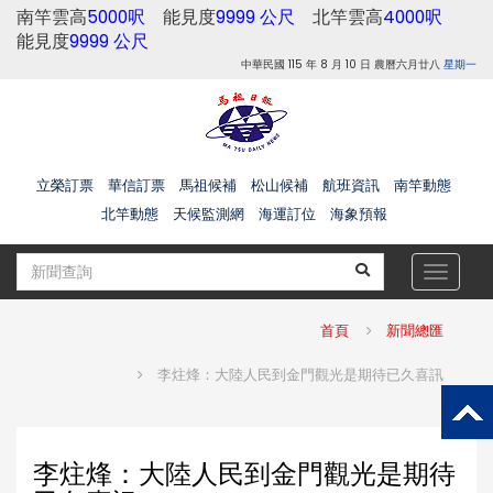
南竿雲高
5000呎
能見度
9999 公尺
北竿雲高
4000呎
能見度
9999 公尺
中華民國 115 年 8 月 10 日 農曆六月廿八
星期一
立榮訂票
華信訂票
馬祖候補
松山候補
航班資訊
南竿動態
北竿動態
天候監測網
海運訂位
海象預報
Toggle
navigat
首頁
新聞總匯
李炷烽：大陸人民到金門觀光是期待已久喜訊
李炷烽：大陸人民到金門觀光是期待