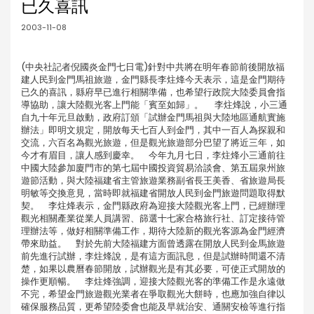
已久喜訊
2003-11-08
(中央社記者倪國炎金門七日電)針對中共將在明年春節前後開放福
建人民到金門馬祖旅遊，金門縣長李炷烽今天表示，這是金門期待
已久的喜訊，縣府早已進行相關準備，也希望行政院大陸委員會指
導協助，讓大陸觀光客上門能「賓至如歸」。 李炷烽說，小三通
自九十年元旦啟動，政府訂頒「試辦金門馬祖與大陸地區通航實施
辦法」即明文規定，開放每天七百人到金門，其中一百人為探親和
交流，六百名為觀光旅遊，但是觀光旅遊部分巴望了將近三年，如
今才有眉目，讓人感到慶幸。 今年九月七日，李炷烽小三通前往
中國大陸參加廈門市的第七屆中國投資貿易洽談會、第五屆泉州旅
遊節活動，與大陸福建省主管旅遊業務副省長王美香、省旅遊局長
明敏等交換意見，當時即就福建省開放人民到金門旅遊問題取得默
契。 李炷烽表示，金門縣政府為迎接大陸觀光客上門，已經辦理
觀光相關產業從業人員講習、篩選十七家合格旅行社、訂定接待管
理辦法等，做好相關準備工作，期待大陸新的觀光客源為金門經濟
帶來助益。 對於先前大陸福建方面曾透露在開放人民到金馬旅遊
前先進行試辦，李炷烽說，是有這方面訊息，但是試辦時間還不清
楚，如果以農曆春節開放，試辦觀光是有其必要，可使正式開放的
操作更順暢。 李炷烽強調，迎接大陸觀光客的準備工作是永遠做
不完，希望金門旅遊觀光業者在爭取觀光大餅時，也應加強自律以
確保服務品質，更希望陸委會也能及早就治安、通關安檢等進行指