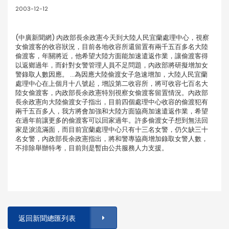
2003-12-12
(中廣新聞網) 內政部長余政憲今天到大陸人民宜蘭處理中心，視察
女偷渡客的收容狀況，目前各地收容所還留置有兩千五百多名大陸
偷渡客，年關將近，他希望大陸方面能加速遣返作業，讓偷渡客得
以返鄉過年，而針對女警管理人員不足問題，內政部將研擬增加女
警錄取人數因應。 …為因應大陸偷渡女子急速增加，大陸人民宜蘭
處理中心在上個月十八號起，增設第二收容所，將可收容七百名大
陸女偷渡客，內政部長余政憲特別視察女偷渡客留置情況。內政部
長余政憲向大陸偷渡女子指出，目前四個處理中心收容的偷渡犯有
兩千五百多人，我方將會加強和大陸方面協商加速遣返作業，希望
在過年前讓更多的偷渡客可以回家過年。許多偷渡女子想到無法回
家是淚流滿面，而目前宜蘭處理中心只有十三名女警，仍欠缺三十
名女警，內政部長余政憲指出，將和警專協商增加錄取女警人數，
不排除舉辦特考，目前則是暫由公共服務人力支援。
返回新聞總匯列表