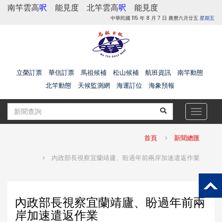
南竿雲高
呎
能見度
北竿雲高
呎
能見度
中華民國 115 年 8 月 7 日 農曆六月廿五
星期五
立榮訂票
華信訂票
馬祖候補
松山候補
航班資訊
南竿動態
北竿動態
天候監測網
海運訂位
海象預報
Toggle
navigat
首頁
新聞總匯
內政部長視察宜蘭靖廬、盼過年前兩岸加速遣返作業
內政部長視察宜蘭靖廬、盼過年前兩
岸加速遣返作業