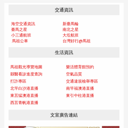
交通資訊
海空交通資訊
新臺馬輪
臺馬之星
南北之星
小三通航班
大坵航班
馬祖公車
台灣好行@馬
祖
生活資訊
馬祖觀光導覽地圖
樂活體育館預約
縣醫看診進度查詢
空氣品質
打詐專區
交通違規檢舉專區
北竿白沙港直播
南竿福澳港直播
東莒猛澳港直播
東引中柱港直播
西莒青帆港直播
文宣廣告連結