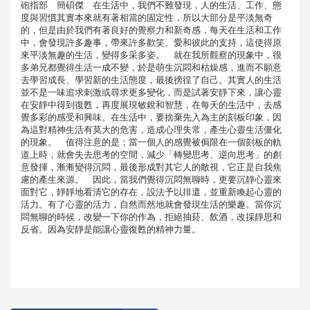
砲指部 簡碩傑 在生活中，我們不難發現，人的生活、工作、態
度與習慣其實本來就有著相當的固定性，所以大部分是平淡無奇
的，但是由於我們有著良好的覺察力和新奇感，每天在生活和工作
中，會發現許多趣事，帶來許多歡笑、愛和彼此的支持，這使得原
來平淡無趣的生活，變得多采多姿。 就在我所觀察的現象中，很
多弟兄都覺得生活一成不變，於是萌生沉悶和枯燥感，進而不願意
去學習成長、學習新的生活態度，最後徬徨了自己。其實人的生活
並不是一味追求刺激或尋求更多變化，而是試著安靜下來，讓心靈
在安靜中得到復甦，再度展現敏銳和智慧，在每天的生活中，去感
覺多彩的感受和興味。在生活中，要捨棄先入為主的刻板印象，因
為這對精神生活有莫大的危害，造成心理失常，產生心靈生活僵化
的現象。 值得注意的是；當一個人的感覺被侷限在一個刻板的軌
道上時，就會失去思考的空間，減少「轉變思考、逆向思考」的創
意發揮，漸漸變得沉悶，最後形成對其它人的敵視，它正是自我焦
慮的產生來源。 因此，當我們覺得沉悶無聊時，更要沉靜心靈來
面對它，靜靜地看清它的存在，設法予以排遣，並重新喚起心靈的
活力。有了心靈的活力，自然而然地就會發現生活的樂趣。當你沉
悶無聊的時候，改變一下你的作為，拒絕抽菸、飲酒，改採靜思和
反省。因為安靜是能讓心靈復甦的精神力量。