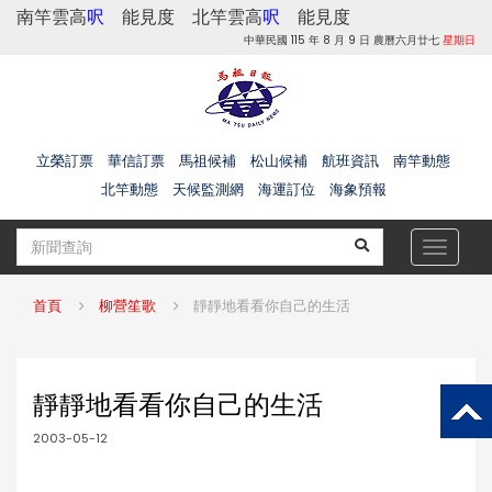
南竿雲高
呎
能見度
北竿雲高
呎
能見度
中華民國 115 年 8 月 9 日 農曆六月廿七
星期日
立榮訂票
華信訂票
馬祖候補
松山候補
航班資訊
南竿動態
北竿動態
天候監測網
海運訂位
海象預報
Toggle
navigat
首頁
柳營笙歌
靜靜地看看你自己的生活
靜靜地看看你自己的生活
2003-05-12