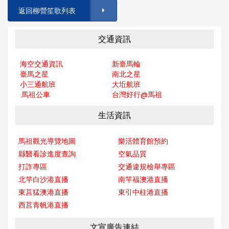
返回柳營笙歌列表
交通資訊
海空交通資訊
新臺馬輪
臺馬之星
南北之星
小三通航班
大坵航班
馬祖公車
台灣好行@馬
祖
生活資訊
馬祖觀光導覽地圖
樂活體育館預約
縣醫看診進度查詢
空氣品質
打詐專區
交通違規檢舉專區
北竿白沙港直播
南竿福澳港直播
東莒猛澳港直播
東引中柱港直播
西莒青帆港直播
文宣廣告連結