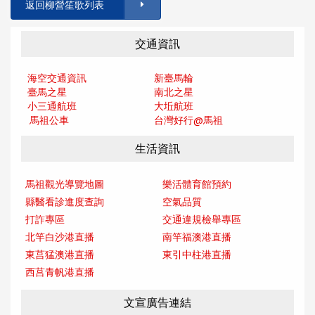
返回柳營笙歌列表
交通資訊
海空交通資訊
新臺馬輪
臺馬之星
南北之星
小三通航班
大坵航班
馬祖公車
台灣好行@馬
祖
生活資訊
馬祖觀光導覽地圖
樂活體育館預約
縣醫看診進度查詢
空氣品質
打詐專區
交通違規檢舉專區
北竿白沙港直播
南竿福澳港直播
東莒猛澳港直播
東引中柱港直播
西莒青帆港直播
文宣廣告連結