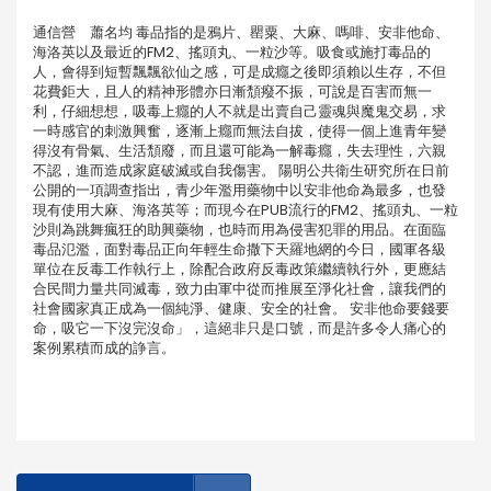
通信營 蕭名均 毒品指的是鴉片、罌粟、大麻、嗎啡、安非他命、
海洛英以及最近的FM2、搖頭丸、一粒沙等。吸食或施打毒品的
人，會得到短暫飄飄欲仙之感，可是成癮之後即須賴以生存，不但
花費鉅大，且人的精神形體亦日漸頹癈不振，可說是百害而無一
利，仔細想想，吸毒上癮的人不就是出賣自己靈魂與魔鬼交易，求
一時感官的刺激興奮，逐漸上癮而無法自拔，使得一個上進青年變
得沒有骨氣、生活頹廢，而且還可能為一解毒癮，失去理性，六親
不認，進而造成家庭破滅或自我傷害。 陽明公共衛生研究所在日前
公開的一項調查指出，青少年濫用藥物中以安非他命為最多，也發
現有使用大麻、海洛英等；而現今在PUB流行的FM2、搖頭丸、一粒
沙則為跳舞瘋狂的助興藥物，也時而用為侵害犯罪的用品。在面臨
毒品氾濫，面對毒品正向年輕生命撒下天羅地網的今日，國軍各級
單位在反毒工作執行上，除配合政府反毒政策繼續執行外，更應結
合民間力量共同滅毒，致力由軍中從而推展至淨化社會，讓我們的
社會國家真正成為一個純淨、健康、安全的社會。 安非他命要錢要
命，吸它一下沒完沒命」，這絕非只是口號，而是許多令人痛心的
案例累積而成的諍言。