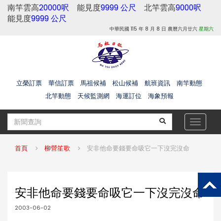
南竿雲高
20000呎
能見度
9999 公尺
北竿雲高
9000呎
能見度
9999 公尺
中華民國 115 年 8 月 8 日 農曆六月廿六
星期六
立榮訂票
華信訂票
馬祖候補
松山候補
航班資訊
南竿動態
北竿動態
天候監測網
海運訂位
海象預報
Toggle
navigat
首頁
柳營笙歌
安非他命要錢要命吸它一下沒完沒命
安非他命要錢要命吸它一下沒完沒命
2003-06-02