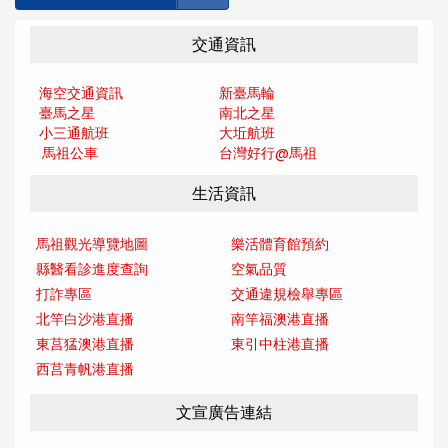
交通資訊
海空交通資訊
新臺馬輪
臺馬之星
南北之星
小三通航班
大坵航班
馬祖公車
台灣好行@馬
祖
生活資訊
馬祖觀光導覽地圖
樂活體育館預約
縣醫看診進度查詢
空氣品質
打詐專區
交通違規檢舉專區
北竿白沙港直播
南竿福澳港直播
東莒猛澳港直播
東引中柱港直播
西莒青帆港直播
文宣廣告連結