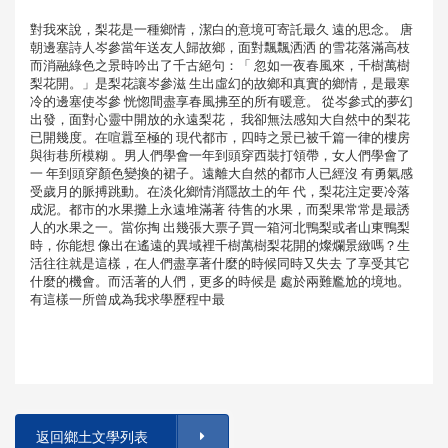
對我來說，梨花是一種鄉情，潔白的意境可寄託最久 遠的思念。 唐
朝邊塞詩人岑參當年送友人歸故鄉，面對飄飄洒洒 的雪花落滿高枝
而消融綠色之景時吟出了千古絕句：「 忽如一夜春風來，千樹萬樹
梨花開。」是梨花讓岑參滋 生出虛幻的故鄉和真實的鄉情，是最寒
冷的邊塞使岑參 恍惚間盡享春風拂至的所有暖意。 從岑參式的夢幻
出發，面對心靈中開放的永遠梨花， 我卻無法感知大自然中的梨花
已開幾度。在喧囂至極的 現代都市，四時之景已被千篇一律的樓房
與街巷所模糊 。男人們學會一年到頭穿西裝打領帶，女人們學會了
一 年到頭穿顏色變換的裙子。遠離大自然的都市人已經沒 有勇氣感
受歲月的脈搏跳動。在淡化鄉情消隱故土的年 代，梨花注定要冷落
成泥。都市的水果攤上永遠堆滿著 待售的水果，而梨果常常是最誘
人的水果之一。當你掏 出幾張大票子買一箱河北鴨梨或者山東鴨梨
時，你能想 像出在遙遠的異域裡千樹萬樹梨花開的燦爛景緻嗎？生
活往往就是這樣，在人們盡享著什麼的時候同時又失去 了享受其它
什麼的機會。而活著的人們，更多的時候是 處於兩難尷尬的境地。
有這樣一所曾成為我求學歷程中最
返回鄉土文學列表