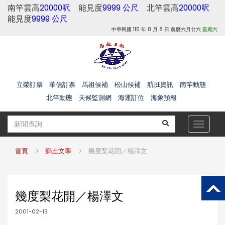
南竿雲高
20000呎
能見度
9999 公尺
北竿雲高
20000呎
能見度
9999 公尺
中華民國 115 年 8 月 8 日 農曆六月廿六
星期六
立榮訂票
華信訂票
馬祖候補
松山候補
航班資訊
南竿動態
北竿動態
天候監測網
海運訂位
海象預報
Toggle
navigat
首頁
鄉土文學
幾度梨花開／楊澤文
幾度梨花開／楊澤文
2001-02-13