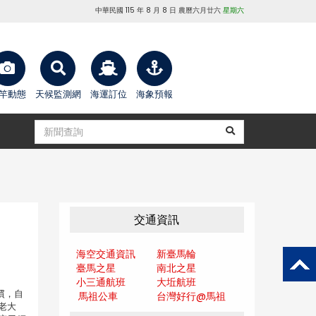
中華民國 115 年 8 月 8 日 農曆六月廿六
星期六
竿動態
天候監測網
海運訂位
海象預報
交通資訊
海空交通資訊
新臺馬輪
臺馬之星
南北之星
小三通航班
大坵航班
慣，自
馬祖公車
台灣好行@馬
祖
老大