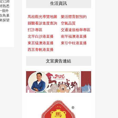
肯定已經
生活資訊
經熟悉
一個外
在鳥巢
馬祖觀光導覽地圖
樂活體育館預約
來探望
縣醫看診進度查詢
空氣品質
打詐專區
交通違規檢舉專區
北竿白沙港直播
南竿福澳港直播
東莒猛澳港直播
東引中柱港直播
西莒青帆港直播
文宣廣告連結