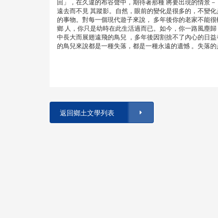
回」，在久違的布谷聲中，期待著那種 將要出現的情景－－
遠去而不見 其蹤影。自然，眼前的變化是很多的，不變化
的事物。對每一個現代遊子來說， 多年後你的老家不能很
鄉 人，你只是幼時在此生活過而已。如今，你一路風塵歸
中長大而展翅遠飛的鳥兒 ，多年後因割捨不了內心的日益
的鳥兒來說都是一種失落，都是一種永遠的遺憾 。失落的
返回鄉土文學列表