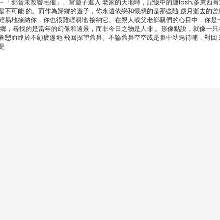
「鄉音未改鬢毛催」。當遊子進入 老家的天地時，記憶中的連lash;多東西
是不可能 的。而作為歸鄉的遊子，你永遠依戀和懷想的是那些隨 歲月逝去的曾
輕易地接納你，你也很難輕易地 接納它。在親人或父老鄉親們的心目中，你是
 鄉，尋找的是當年的幻像和遠景，而非今日之物是人非 。形像點說，就像一只
眷戀而終於不顧疲憊地 飛回探望舊巢。不論舊巢空空或是巢中幼鳥待哺，對回 
是