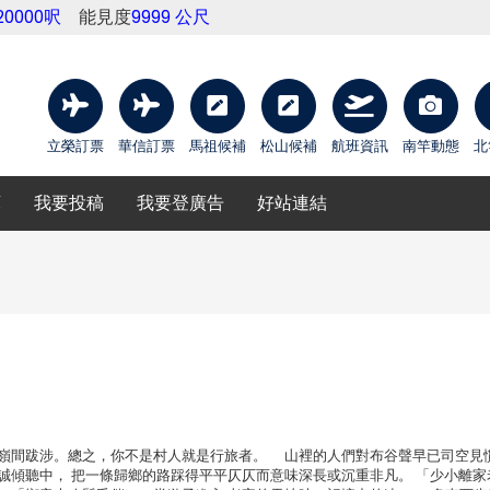
20000呎
能見度
9999 公尺
立榮訂票
華信訂票
馬祖候補
松山候補
航班資訊
南竿動態
北
庫
我要投稿
我要登廣告
好站連結
嶺間跋涉。總之，你不是村人就是行旅者。 山裡的人們對布谷聲早已司空見
誠傾聽中， 把一條歸鄉的路踩得平平仄仄而意味深長或沉重非凡。 「少小離家