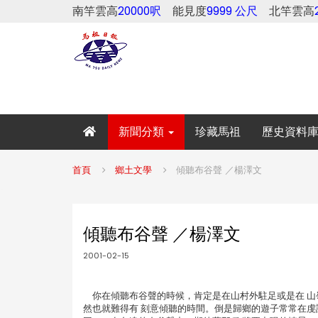
南竿雲高
20000呎
能見度
9999 公尺
北竿雲高
新聞分類
珍藏馬祖
歷史資料
首頁
鄉土文學
傾聽布谷聲 ／楊澤文
傾聽布谷聲 ／楊澤文
2001-02-15
你在傾聽布谷聲的時候，肯定是在山村外駐足或是在 山
然也就難得有 刻意傾聽的時間。倒是歸鄉的遊子常常在虔