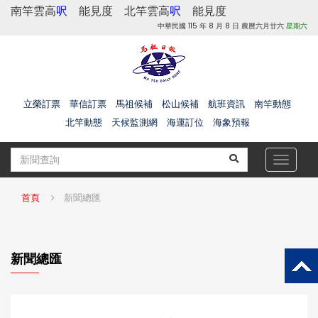
南竿雲高
呎
能見度
北竿雲高
呎
能見度
中華民國 115 年 8 月 8 日 農曆六月廿六
星期六
立榮訂票
華信訂票
馬祖候補
松山候補
航班資訊
南竿動態
北竿動態
天候監測網
海運訂位
海象預報
Toggle
navigat
首頁
新聞總匯
新聞總匯