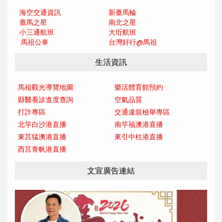
海空交通資訊
新臺馬輪
臺馬之星
南北之星
小三通航班
大坵航班
馬祖公車
台灣好行@馬
祖
生活資訊
馬祖觀光導覽地圖
樂活體育館預約
縣醫看診進度查詢
空氣品質
打詐專區
交通違規檢舉專區
北竿白沙港直播
南竿福澳港直播
東莒猛澳港直播
東引中柱港直播
西莒青帆港直播
文宣廣告連結