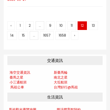
‹
1
2
...
9
10
11
12
13
14
15
...
1657
1658
›
交通資訊
海空交通資訊
新臺馬輪
臺馬之星
南北之星
小三通航班
大坵航班
馬祖公車
台灣好行@馬
祖
生活資訊
馬祖觀光導覽地圖
樂活體育館預約