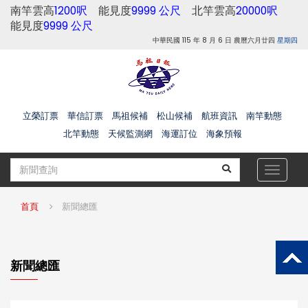
南竿雲高
1200呎
能見度
9999 公尺
北竿雲高
20000呎
能見度
9999 公尺
中華民國 115 年 8 月 6 日 農曆六月廿四
星期四
立榮訂票
華信訂票
馬祖候補
松山候補
航班資訊
南竿動態
北竿動態
天候監測網
海運訂位
海象預報
Toggle
navigat
首頁
新聞總匯
新聞總匯