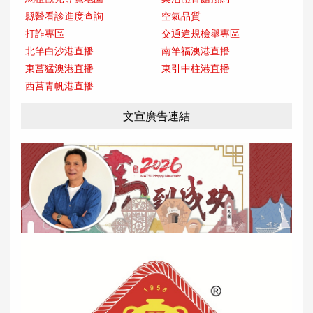
縣醫看診進度查詢
空氣品質
打詐專區
交通違規檢舉專區
北竿白沙港直播
南竿福澳港直播
東莒猛澳港直播
東引中柱港直播
西莒青帆港直播
文宣廣告連結