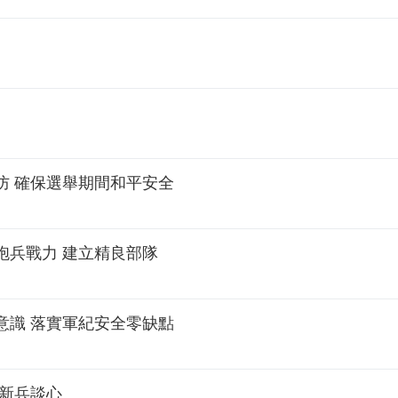
防 確保選舉期間和平安全
砲兵戰力 建立精良部隊
意識 落實軍紀安全零缺點
與新兵談心