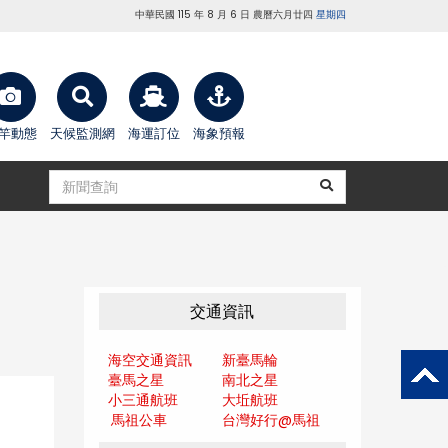
中華民國 115 年 8 月 6 日 農曆六月廿四
星期四
竿動態
天候監測網
海運訂位
海象預報
交通資訊
海空交通資訊
新臺馬輪
臺馬之星
南北之星
小三通航班
大坵航班
馬祖公車
台灣好行@馬
祖