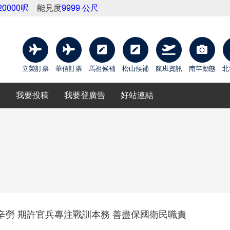
20000呎
能見度
9999 公尺
立榮訂票
華信訂票
馬祖候補
松山候補
航班資訊
南竿動態
北
庫
我要投稿
我要登廣告
好站連結
勞 期許官兵專注戰訓本務 善盡保國衛民職責