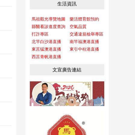
生活資訊
馬祖觀光導覽地圖
樂活體育館預約
縣醫看診進度查詢
空氣品質
打詐專區
交通違規檢舉專區
北竿白沙港直播
南竿福澳港直播
東莒猛澳港直播
東引中柱港直播
西莒青帆港直播
文宣廣告連結