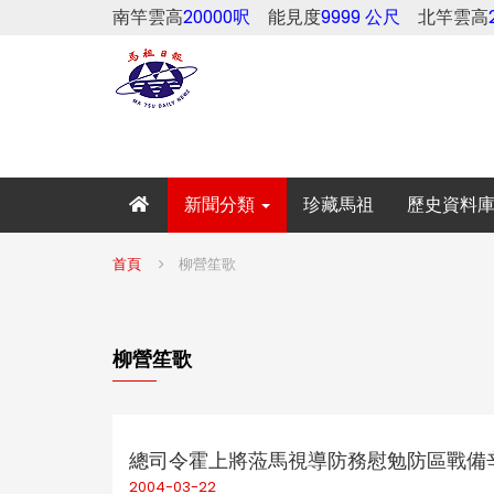
南竿雲高
20000呎
能見度
9999 公尺
北竿雲高
新聞分類
珍藏馬祖
歷史資料
首頁
柳營笙歌
柳營笙歌
總司令霍上將蒞馬視導防務慰勉防區戰備辛
2004-03-22