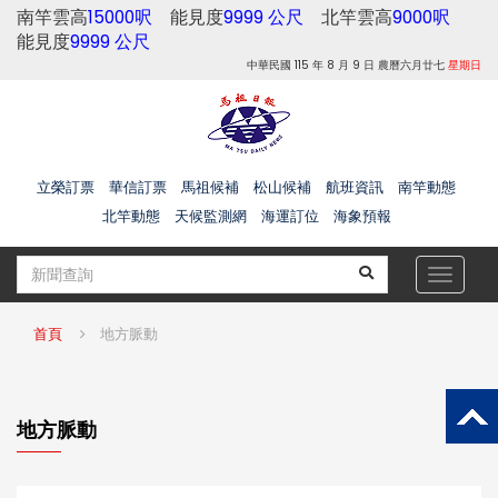
南竿雲高
15000呎
能見度
9999 公尺
北竿雲高
9000呎
能見度
9999 公尺
中華民國 115 年 8 月 9 日 農曆六月廿七
星期日
立榮訂票
華信訂票
馬祖候補
松山候補
航班資訊
南竿動態
北竿動態
天候監測網
海運訂位
海象預報
Toggle
navigat
首頁
地方脈動
地方脈動