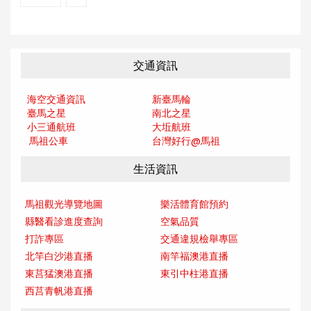
交通資訊
海空交通資訊
新臺馬輪
臺馬之星
南北之星
小三通航班
大坵航班
馬祖公車
台灣好行@馬
祖
生活資訊
馬祖觀光導覽地圖
樂活體育館預約
縣醫看診進度查詢
空氣品質
打詐專區
交通違規檢舉專區
北竿白沙港直播
南竿福澳港直播
東莒猛澳港直播
東引中柱港直播
西莒青帆港直播