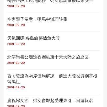
橋仔路段出現消防栓 公所協調遷移以策安全
2001-02-20
空專學子留意！明馬中辦理註冊
2001-02-20
天氣回暖 各島紛傳鱸魚大咬
2001-02-20
北竿尚書公廟進香團結束十天大陸之旅返回
2001-02-20
西向暖流為兩岸僵局解凍 前進大陸投資別忘根
留馬祖
2001-02-20
慶祝婦女節 婦女會即起受理東引二日遊報名
2001-02-20