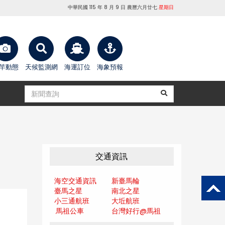
中華民國 115 年 8 月 9 日 農曆六月廿七
星期日
竿動態
天候監測網
海運訂位
海象預報
交通資訊
海空交通資訊
新臺馬輪
臺馬之星
南北之星
小三通航班
大坵航班
馬祖公車
台灣好行@馬
祖