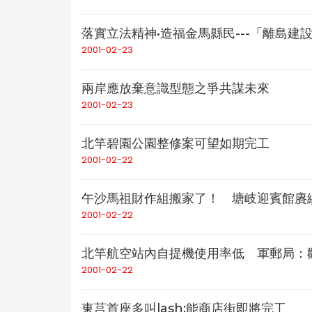
落實立法精神•造福金馬縣民---「離島建
2001-02-23
兩岸應放棄意識型態之爭共謀未來
2001-02-23
北竿碧園公園整修案可望如期完工
2001-02-22
午沙馬祖財作組搬家了！ 塘岐迎賓館賡
2001-02-22
北竿航空站內自提機使用率低 軍郵局：
2001-02-22
東莒首座多叫lash;能商店街即將完工