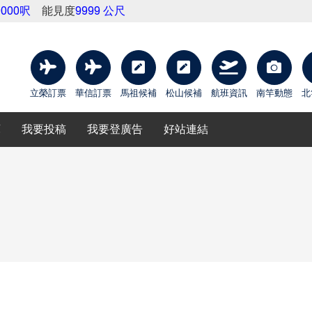
9000呎
能見度
9999 公尺
立榮訂票
華信訂票
馬祖候補
松山候補
航班資訊
南竿動態
北
庫
我要投稿
我要登廣告
好站連結