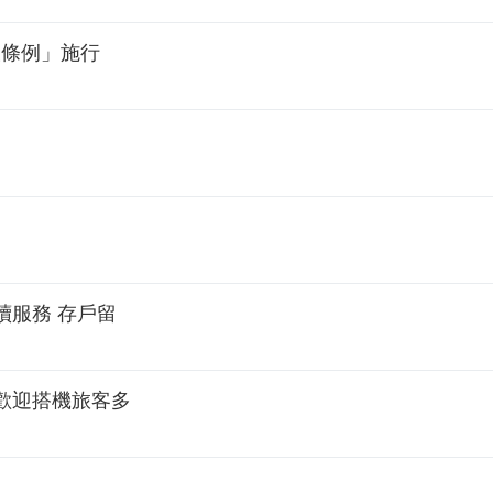
設條例」施行
續服務 存戶留
歡迎搭機旅客多