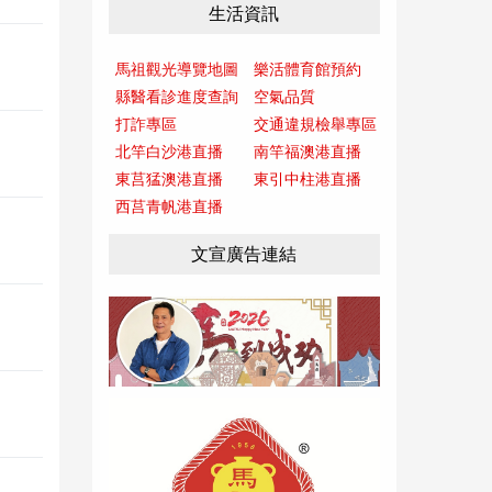
生活資訊
馬祖觀光導覽地圖
樂活體育館預約
縣醫看診進度查詢
空氣品質
打詐專區
交通違規檢舉專區
北竿白沙港直播
南竿福澳港直播
東莒猛澳港直播
東引中柱港直播
西莒青帆港直播
文宣廣告連結