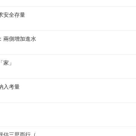
求安全存量
：兩側增加進水
「家」
納入考量
評估三思而行（