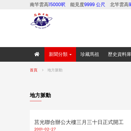
南竿雲高
15000呎
能見度
9999 公尺
北竿雲高
新聞分類
珍藏馬祖
歷史資料
首頁
地方脈動
地方脈動
莒光聯合辦公大樓三月三十日正式開工
2001-02-27