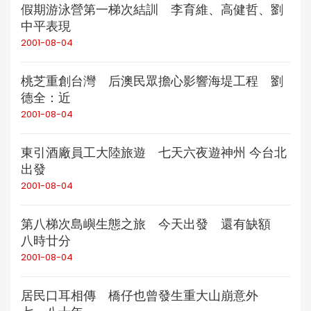
假期游泳營第一梯次結訓 李育維、高健哲、劉
中平表現
2001-08-04
桃芝重創台灣 后澳民眾擔心影響海堤工程 劉
德全：近
2001-08-04
東引酒廠員工大陸旅遊 七天六夜遊神州 今台北
出發
2001-08-04
第八梯次島嶼生態之旅 今天出發 還有缺額
八時廿分
2001-08-04
居民口耳相傳 橋仔也曾發生重大山崩意外