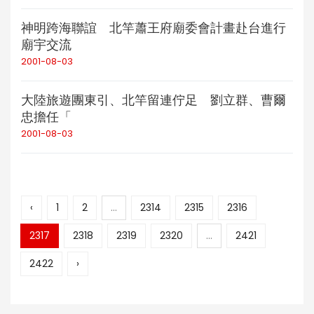
神明跨海聯誼 北竿蕭王府廟委會計畫赴台進行
廟宇交流
2001-08-03
大陸旅遊團東引、北竿留連佇足 劉立群、曹爾
忠擔任「
2001-08-03
‹
1
2
...
2314
2315
2316
2317
2318
2319
2320
...
2421
2422
›