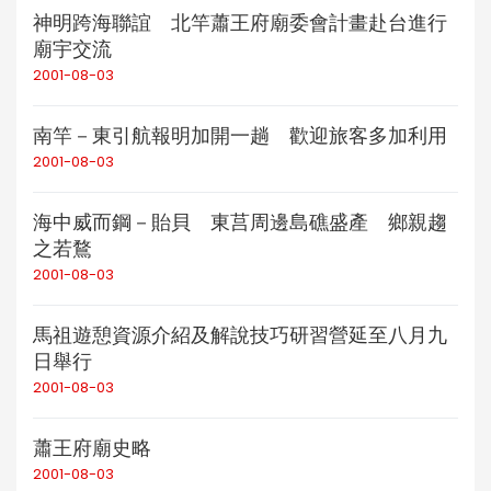
神明跨海聯誼 北竿蕭王府廟委會計畫赴台進行
廟宇交流
2001-08-03
南竿－東引航報明加開一趟 歡迎旅客多加利用
2001-08-03
海中威而鋼－貽貝 東莒周邊島礁盛產 鄉親趨
之若鶩
2001-08-03
馬祖遊憩資源介紹及解說技巧研習營延至八月九
日舉行
2001-08-03
蕭王府廟史略
2001-08-03