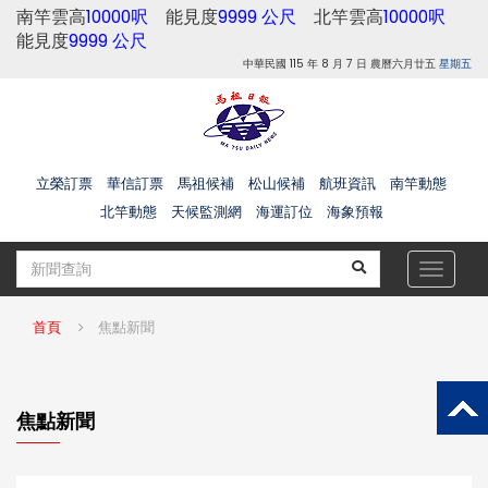
南竿雲高
10000呎
能見度
9999 公尺
北竿雲高
10000呎
能見度
9999 公尺
中華民國 115 年 8 月 7 日 農曆六月廿五
星期五
立榮訂票
華信訂票
馬祖候補
松山候補
航班資訊
南竿動態
北竿動態
天候監測網
海運訂位
海象預報
Toggle
navigat
首頁
焦點新聞
焦點新聞