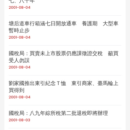
七、八十年
2001-08-04
塘后道車行箱涵七日開放通車 養護期 大型車
暫時止步
2001-08-04
國稅局：買賣未上市股票仍應課徵證交稅 籲買
受人勿誤
2001-08-04
劉家國推出東引紀念Ｔ恤 東引商家、臺馬輪上
買得到
2001-08-04
國稅局：八九年綜所稅第二批退稅即將辦理
2001-08-03