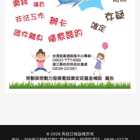
© 2026 馬祖日報版權所有
地址：209連江縣南竿鄉仁愛村19號｜經理部電話：0836-22276