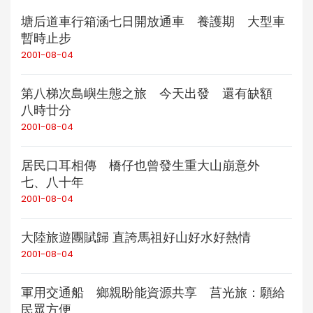
塘后道車行箱涵七日開放通車 養護期 大型車
暫時止步
2001-08-04
第八梯次島嶼生態之旅 今天出發 還有缺額
八時廿分
2001-08-04
居民口耳相傳 橋仔也曾發生重大山崩意外
七、八十年
2001-08-04
大陸旅遊團賦歸 直誇馬祖好山好水好熱情
2001-08-04
軍用交通船 鄉親盼能資源共享 莒光旅：願給
民眾方便