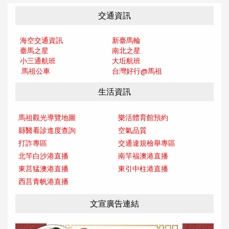
交通資訊
海空交通資訊
新臺馬輪
臺馬之星
南北之星
小三通航班
大坵航班
馬祖公車
台灣好行@馬
祖
生活資訊
馬祖觀光導覽地圖
樂活體育館預約
縣醫看診進度查詢
空氣品質
打詐專區
交通違規檢舉專區
北竿白沙港直播
南竿福澳港直播
東莒猛澳港直播
東引中柱港直播
西莒青帆港直播
文宣廣告連結