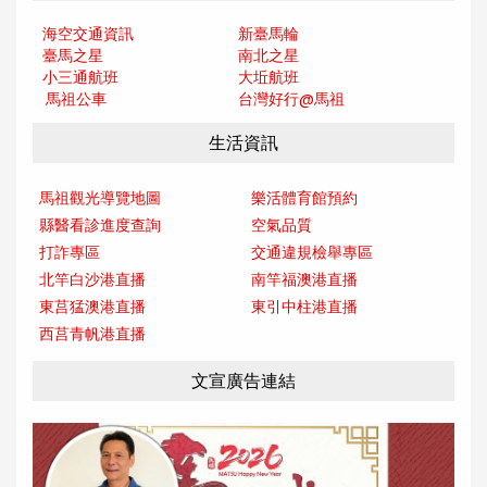
海空交通資訊
新臺馬輪
臺馬之星
南北之星
小三通航班
大坵航班
馬祖公車
台灣好行@馬
祖
生活資訊
馬祖觀光導覽地圖
樂活體育館預約
縣醫看診進度查詢
空氣品質
打詐專區
交通違規檢舉專區
北竿白沙港直播
南竿福澳港直播
東莒猛澳港直播
東引中柱港直播
西莒青帆港直播
文宣廣告連結