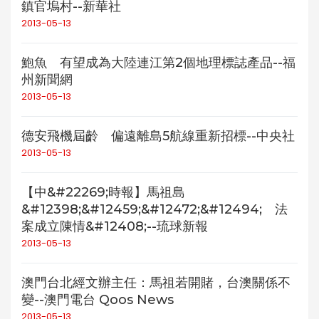
鎮官塢村--新華社
2013-05-13
鮑魚 有望成為大陸連江第2個地理標誌產品--福
州新聞網
2013-05-13
德安飛機屆齡 偏遠離島5航線重新招標--中央社
2013-05-13
【中&#22269;時報】馬祖島
&#12398;&#12459;&#12472;&#12494; 法
案成立陳情&#12408;--琉球新報
2013-05-13
澳門台北經文辦主任：馬祖若開賭，台澳關係不
變--澳門電台 Qoos News
2013-05-13