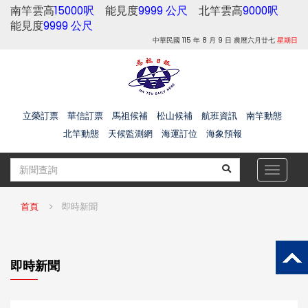
南竿雲高
15000呎
能見度
9999 公尺
北竿雲高
9000呎
能見度
9999 公尺
中華民國 115 年 8 月 9 日 農曆六月廿七
星期日
立榮訂票
華信訂票
馬祖候補
松山候補
航班資訊
南竿動態
北竿動態
天候監測網
海運訂位
海象預報
Toggle
navigat
首頁
即時新聞
即時新聞