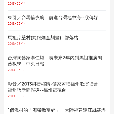
2013-05-14
東引／台馬輪夜航 前進台灣地中海--欣傳媒
2013-05-14
馬祖芹壁村(純銀煙盒刻畫)--部落格
2013-05-14
台灣陶藝家李仁燿 盼未來2年內到馬祖推廣陶
藝教學－中央日報
2013-05-13
影音／2013鄉音鄉情-儂家齊唱福州歌演唱會
福州語新聞報導--福州電視台
2013-05-13
1個漁村的「海帶致富經」 大陸福建連江縣筱埕