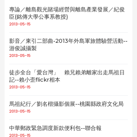
專論／離島觀光賭場經營與離島產業發展／紀俊
臣(銘傳大學公事系教授)
2013-05-15
影音／東引二部曲-2013年外島軍旅體驗營活動--
游俊誠攝製
2013-05-15
徒步全台「愛台灣」 賴兄賴弟離家出走馬祖日
記--賴小歪flickr相本
2013-05-15
馬祖紀行／劉名楷攝影個展--桃園縣政府文化局
2013-05-15
中華郵政緊急調度新款便利包--聯合報
2013-05-15