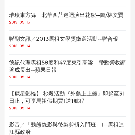
璀璨東方舞 北竿西莒巡迴演出花絮--圖/林文賢
2013-05-15
聯副文訊／2013馬祖文學獎徵選活動--聯合報
2013-05-14
德記代理馬祖58度和47度東引高粱 帶動營收顯
著成長出--蘋果日報
2013-05-14
【麗星郵輪】 秒殺活動『外島上上籤』即起至31
日止，可享馬祖假期買1送1航程
2013-05-14
影音／「動態錄影與後製剪輯入門班」1--馬祖連
江縣政府