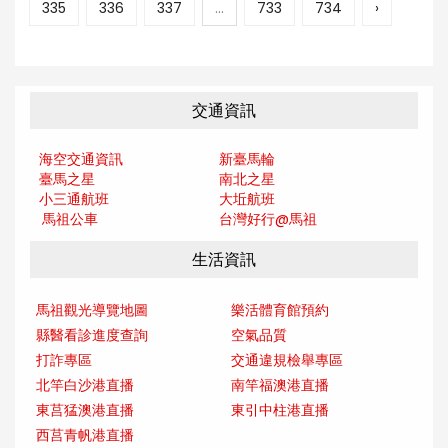
335
336
337
...
733
734
›
交通資訊
海空交通資訊
新臺馬輪
臺馬之星
南北之星
小三通航班
大坵航班
馬祖公車
台灣好行@馬
祖
生活資訊
馬祖觀光導覽地圖
樂活體育館預約
縣醫看診進度查詢
空氣品質
打詐專區
交通違規檢舉專區
北竿白沙港直播
南竿福澳港直播
東莒猛澳港直播
東引中柱港直播
西莒青帆港直播