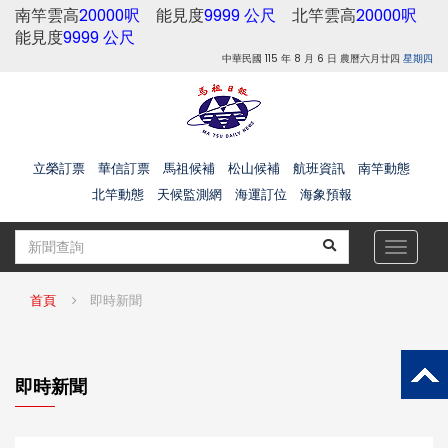
南竿雲高
20000呎
能見度
9999 公尺
北竿雲高
20000呎
能見度
9999 公尺
中華民國 115 年 8 月 6 日 農曆六月廿四
星期四
立榮訂票
華信訂票
馬祖候補
松山候補
航班資訊
南竿動態
北竿動態
天候監測網
海運訂位
海象預報
Toggle
navigat
首頁
即時新聞
即時新聞