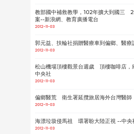
教部國中補救教學，102年擴大到國三 
案--新浪網、教育廣播電台
2012-11-03
郭元益、扶輪社捐贈醫療車到偏鄉、醫療設施
2012-11-03
松山機場頂樓觀景台週歲 頂樓咖啡店，
中央社
2012-11-03
偏鄉醫荒 衛生署延攬旅居海外台灣醫師
2012-11-03
海漂垃圾侵馬祖 環署盼大陸正視 --中
2012-11-03