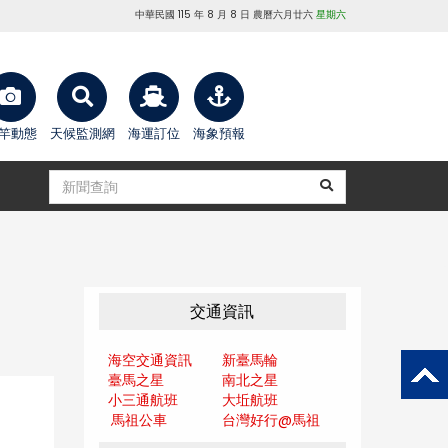
中華民國 115 年 8 月 8 日 農曆六月廿六
星期六
竿動態
天候監測網
海運訂位
海象預報
交通資訊
海空交通資訊
新臺馬輪
臺馬之星
南北之星
小三通航班
大坵航班
馬祖公車
台灣好行@馬
祖