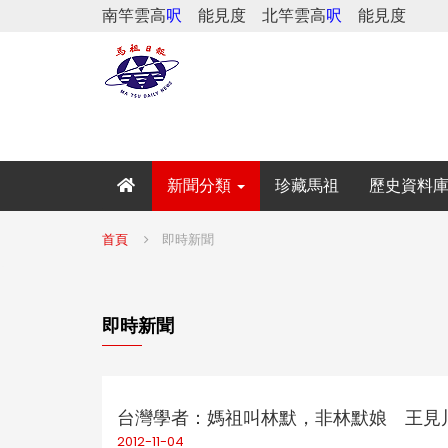
南竿雲高
呎
能見度
北竿雲高
呎
能見度
新聞分類
珍藏馬祖
歷史資料
首頁
即時新聞
即時新聞
台灣學者：媽祖叫林默，非林默娘 王見川
2012-11-04