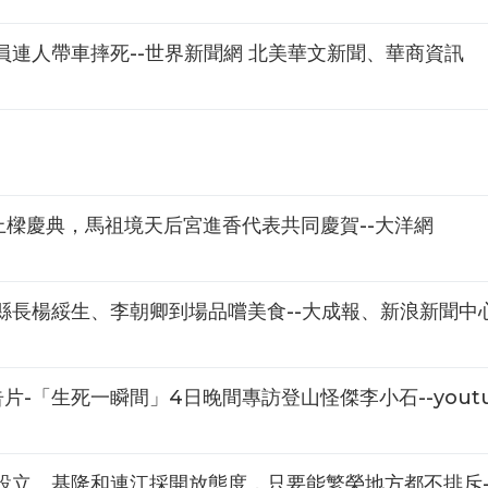
連人帶車摔死--世界新聞網 北美華文新聞、華商資訊
樑慶典，馬祖境天后宮進香代表共同慶賀--大洋網
縣長楊綏生、李朝卿到場品嚐美食--大成報、新浪新聞中
片-「生死一瞬間」4日晚間專訪登山怪傑李小石--youtu
設立 基隆和連江採開放態度，只要能繁榮地方都不排斥-