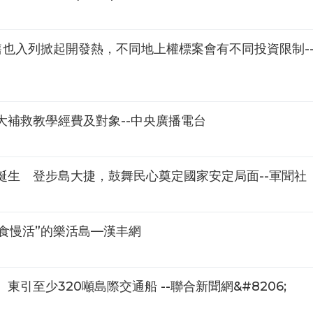
也入列掀起開發熱，不同地上權標案會有不同投資限制-
補救教學經費及對象--中央廣播電台
誕生 登步島大捷，鼓舞民心奠定國家安定局面--軍聞社
食慢活”的樂活島—漢丰網
引至少320噸島際交通船 --聯合新聞網&#8206;