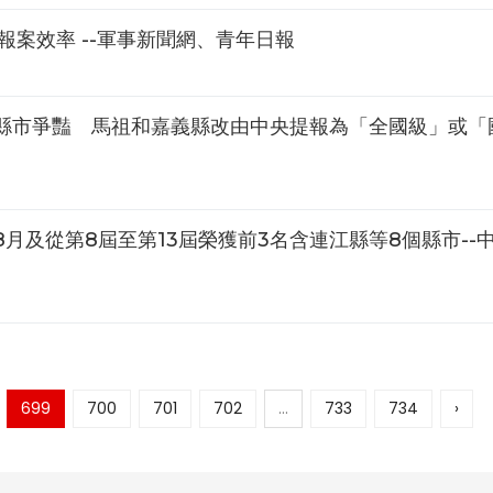
報案效率 --軍事新聞網、青年日報
縣市爭豔 馬祖和嘉義縣改由中央提報為「全國級」或「
8月及從第8屆至第13屆榮獲前3名含連江縣等8個縣市--
699
700
701
702
...
733
734
›