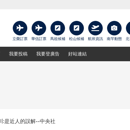
立榮訂票
華信訂票
馬祖候補
松山候補
航班資訊
南竿動態
北
庫
我要投稿
我要登廣告
好站連結
:是近人的誤解--中央社