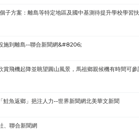
2個子方案：離島等特定地區及國中基測待提升學校學習
到離島--聯合新聞網&#8206;
欣賞飛機起降並眺望圓山風景，馬祖鄉親候機有時間可參訪
「鮭魚返鄉」挹注人力--世界新聞網北美華文新聞
央社、聯合新聞網