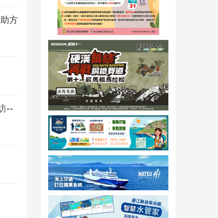
扶助方
--