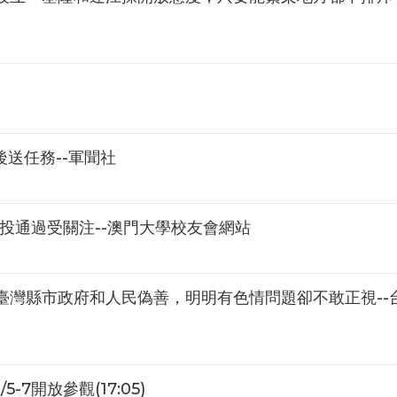
送任務--軍聞社
公投通過受關注--澳門大學校友會網站
臺灣縣市政府和人民偽善，明明有色情問題卻不敢正視--
7開放參觀(17:05)