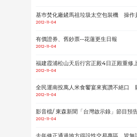
基巿焚化廠鏟馬祖垃圾太空包裝機 操作員
2012-11-04
有價證券、舊鈔票--花蓮更生日報
2012-11-04
福建霞浦松山天后行宮正殿4日正殿重修上
2012-11-04
全民運南投萬人米食饗宴來賓讚不絕口 
2012-11-04
影音檔/ 東森新聞「台灣啟示錄」節目預告
2012-11-04
去年修正通過地方得設性交易專區，皆無