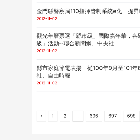
金門縣警察局110指揮管制系統e化 提昇
2012-11-02
觀光年曆票選「縣市級」國際嘉年華，各
級」活動--聯合新聞網、中央社
2012-11-02
縣市家庭節電表揚 從100年9月至101年
社、自由時報
2012-11-02
‹
1
2
...
696
697
698