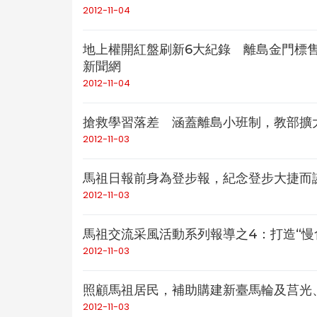
2012-11-04
地上權開紅盤刷新6大紀錄 離島金門標售
新聞網
2012-11-04
搶救學習落差 涵蓋離島小班制，教部擴大
2012-11-03
馬祖日報前身為登步報，紀念登步大捷而
2012-11-03
馬祖交流采風活動系列報導之4：打造“慢
2012-11-03
照顧馬祖居民，補助購建新臺馬輪及莒光、東
2012-11-03