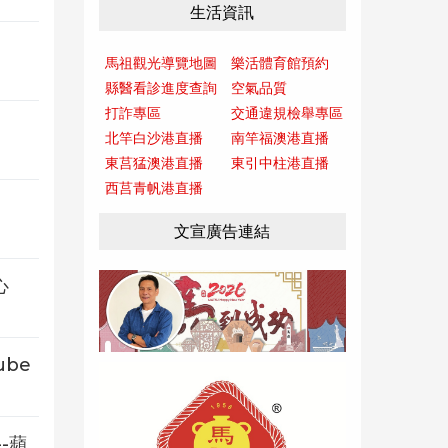
生活資訊
馬祖觀光導覽地圖
樂活體育館預約
縣醫看診進度查詢
空氣品質
打詐專區
交通違規檢舉專區
北竿白沙港直播
南竿福澳港直播
東莒猛澳港直播
東引中柱港直播
西莒青帆港直播
文宣廣告連結
心
be
-蘋