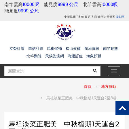
南竿雲高
10000呎
能見度
9999 公尺
北竿雲高
10000呎
能見度
9999 公尺
中華民國 115 年 8 月 7 日 農曆六月廿五
星期五
立榮訂票
華信訂票
馬祖候補
松山候補
航班資訊
南竿動態
北竿動態
天候監測網
海運訂位
海象預報
Toggle
navigat
首頁
地方脈動
馬祖淡菜正肥美 中秋檔期1天運台2至3噸
馬祖淡菜正肥美 中秋檔期1天運台2