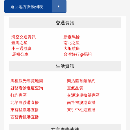
返回地方脈動列表
交通資訊
海空交通資訊
新臺馬輪
臺馬之星
南北之星
小三通航班
大坵航班
馬祖公車
台灣好行@馬
祖
生活資訊
馬祖觀光導覽地圖
樂活體育館預約
縣醫看診進度查詢
空氣品質
打詐專區
交通違規檢舉專區
北竿白沙港直播
南竿福澳港直播
東莒猛澳港直播
東引中柱港直播
西莒青帆港直播
文宣廣告連結