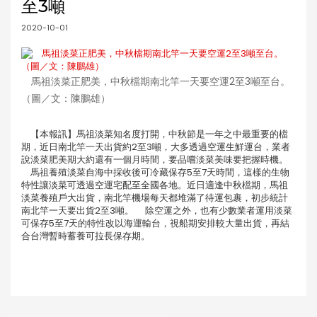
至3噸
2020-10-01
馬祖淡菜正肥美，中秋檔期南北竿一天要空運2至3噸至台。
（圖／文：陳鵬雄）
【本報訊】馬祖淡菜知名度打開，中秋節是一年之中最重要的檔
期，近日南北竿一天出貨約2至3噸，大多透過空運生鮮運台，業者
說淡菜肥美期大約還有一個月時間，要品嚐淡菜美味要把握時機。
馬祖養殖淡菜自海中採收後可冷藏保存5至7天時間，這樣的生物
特性讓淡菜可透過空運宅配至全國各地。近日適逢中秋檔期，馬祖
淡菜養殖戶大出貨，南北竿機場每天都堆滿了待運包裹，初步統計
南北竿一天要出貨2至3噸。 除空運之外，也有少數業者運用淡菜
可保存5至7天的特性改以海運輸台，視船期安排較大量出貨，再結
合台灣暫時蓄養可拉長保存期。