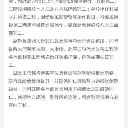
成，預計於7月8日上午局部開放機車通行，其餘第二、
三階段則將於七月底及八月底陸續完工；至於橋仔村揚
水井灌漿工程，因受颱風影響暫停施作數日，待颱風過
後施工團隊將盡速進場施作，確保新舊管線於八月底如
期完工。
副縣長陳冠人針對民意反映事項進行進度追蹤，同時
提醒大浦聚落坑洞、大坵橋、北竿三項污水改善工程等
各局處相關工程務必做好防颱準備，確保如期如質完
工。
縣長王忠銘肯定各單位透過週報列管積極推進縣務，
讓行政績效獲得提升，並期勉同仁持續努力為鄉親創造
福祉；同時鼓勵各局處首長利用下鄉機會走訪慰勉同
仁，傾聽地方建議、進行溝通交流，增進縣府與地方的
雙向了解。