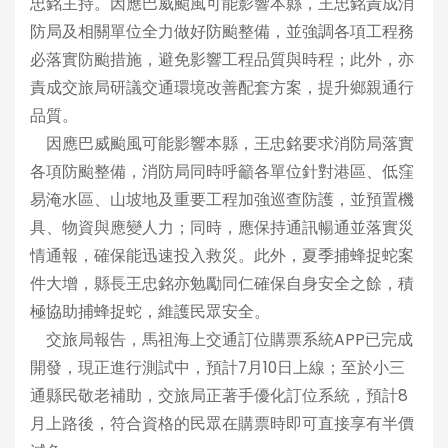
忠銘主持。因應巴威颱風可能影響本縣，王忠銘責成消
防局及相關單位全力做好防颱整備，並強調各項工程務
必落實防颱措施，避免影響工程品質與時程；此外，亦
責成交旅局研議交通環境改善配套方案，提升鄉親通行
品質。
因應巴威颱風可能影響本縣，王忠銘要求消防局落實
各項防颱整備，消防局同時呼籲各單位針對港區、低窪
易淹水區、山坡地及重要工程加強巡查防護，並預置機
具、物資與應變人力；同時，應保持通訊暢通並落實災
情通報，確保能迅速投入救災。此外，夏季捕蜂捉蛇案
件大增，縣長王忠銘亦勉勵同仁確保自身安全之餘，積
極協助捕蜂捉蛇，維護民眾安全。
交旅局報告，馬祖海上交通訂位購票系統APP已完成
開發，現正進行測試中，預計7月10日上線；至於小三
通縣民敬老補助，交旅局正著手優化訂位系統，預計8
月上路後，符合資格的民眾在購票時即可直接享有半價