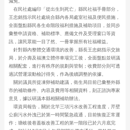
減免。
在民社處編印「從出生到死亡」縣民社福手冊部分，
王忠銘指示民社處統合縣內各局處室社福及便民措施，
全面盤點縣民各生命階段福利措施及補助項目，並同步
彙整申請資格、補助標準、應備文件及受理窗口等資
訊，讓民眾能一目了然、一冊掌握所有社福權益。
針對縣內整體交通環境的改善，縣長王忠銘指示交旅
局，於介壽及福澳立體停車場完工後，全面盤點並研議
相關配套，進行有秩序的規劃與管制；收費部分則可透
過試營運滾動檢討得失，作為後續調整的依據。
關於議員所提凍卵補助建議，衛生局目前已彙整外縣
市的補助條件、內容及費用等相關資料，刻正諮詢專家
意見，據以研議本縣相關補助辦法。
環資局報告，關於北竿三項污水改善工程進度，芹壁
公廁污水外洩已於第一時間緊急疏通，目前恢復正常運
作；塘岐後巷蓋板改善工程的第一階段已於六月底完