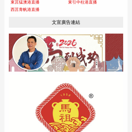
東莒猛澳港直播
東引中柱港直播
西莒青帆港直播
文宣廣告連結