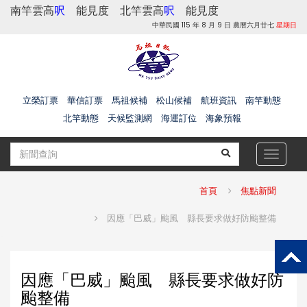
南竿雲高
呎
能見度
北竿雲高
呎
能見度
中華民國 115 年 8 月 9 日 農曆六月廿七
星期日
立榮訂票
華信訂票
馬祖候補
松山候補
航班資訊
南竿動態
北竿動態
天候監測網
海運訂位
海象預報
Toggle
navigat
首頁
焦點新聞
因應「巴威」颱風 縣長要求做好防颱整備
因應「巴威」颱風 縣長要求做好防
颱整備