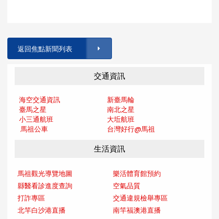
返回焦點新聞列表
交通資訊
海空交通資訊
新臺馬輪
臺馬之星
南北之星
小三通航班
大坵航班
馬祖公車
台灣好行@馬
祖
生活資訊
馬祖觀光導覽地圖
樂活體育館預約
縣醫看診進度查詢
空氣品質
打詐專區
交通違規檢舉專區
北竿白沙港直播
南竿福澳港直播