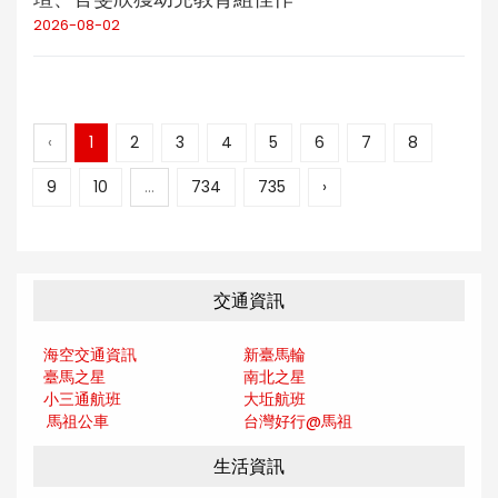
2026-08-02
‹
1
2
3
4
5
6
7
8
9
10
...
734
735
›
交通資訊
海空交通資訊
新臺馬輪
臺馬之星
南北之星
小三通航班
大坵航班
馬祖公車
台灣好行@馬
祖
生活資訊