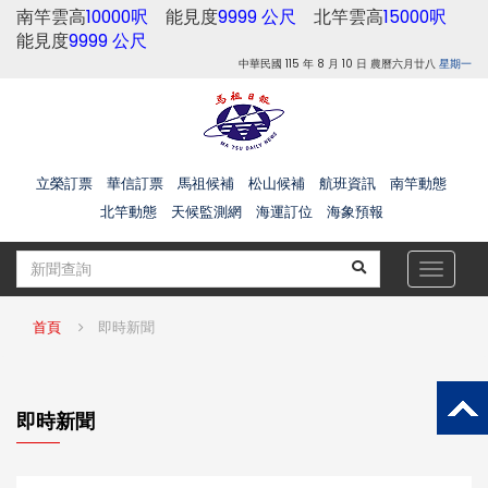
南竿雲高
10000呎
能見度
9999 公尺
北竿雲高
15000呎
能見度
9999 公尺
中華民國 115 年 8 月 10 日 農曆六月廿八
星期一
立榮訂票
華信訂票
馬祖候補
松山候補
航班資訊
南竿動態
北竿動態
天候監測網
海運訂位
海象預報
Toggle
navigat
首頁
即時新聞
即時新聞