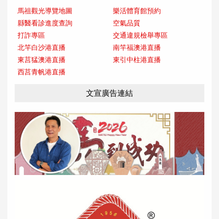
馬祖觀光導覽地圖
樂活體育館預約
縣醫看診進度查詢
空氣品質
打詐專區
交通違規檢舉專區
北竿白沙港直播
南竿福澳港直播
東莒猛澳港直播
東引中柱港直播
西莒青帆港直播
文宣廣告連結