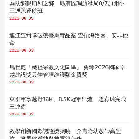
為助鄉親順利返鄉 縣府協調航港局8/7加開小
三通疏運航班
2026-08-05
連江查緝隊破獲臺馬毒品案 查扣海洛因、安非他
命
2026-08-03
馬管處「媽祖宗教文化園區」 勇奪2026國家卓
越建設獎最佳管理維護類金質獎
2026-08-03
東引軍事越野16K、8.5K冠軍出爐 趙宥瑞完成
三連霸
2026-08-02
教學創新國際認證獎揭曉 介壽附幼教師高翌
瑄、官雯欣獲幼兒教育組佳作