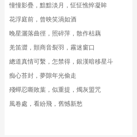
憧憧影疊，黯黯淡月，怔怔憔悴凝眸
花浮庭前，曾映笑渦如酒
晚星灑落曲徑，照碎萍，散作枯藕
羌笛澀，顫商音裂羽，霧迷窗口
總道真情可繫，怎禁得，銀漢暗移星斗
痴心苔封，夢隙年光偷走
殘蟬忍嘶敗葉，似重提，燭灰盟咒
風卷處，看紛飛，舊憾新愁