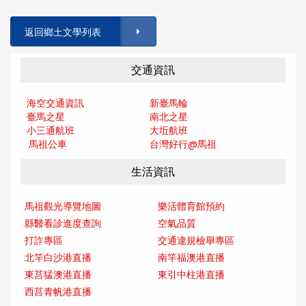
返回鄉土文學列表
交通資訊
海空交通資訊
新臺馬輪
臺馬之星
南北之星
小三通航班
大坵航班
馬祖公車
台灣好行@馬
祖
生活資訊
馬祖觀光導覽地圖
樂活體育館預約
縣醫看診進度查詢
空氣品質
打詐專區
交通違規檢舉專區
北竿白沙港直播
南竿福澳港直播
東莒猛澳港直播
東引中柱港直播
西莒青帆港直播