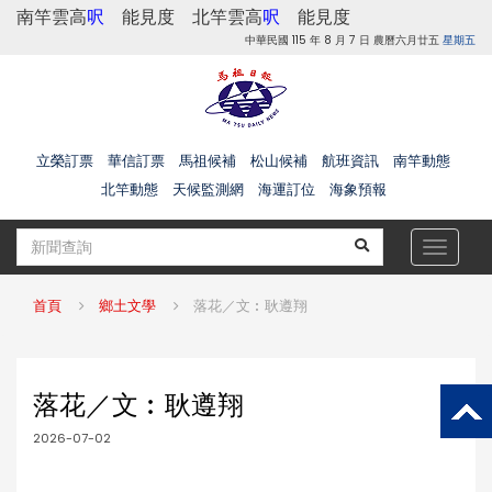
南竿雲高
呎
能見度
北竿雲高
呎
能見度
中華民國 115 年 8 月 7 日 農曆六月廿五
星期五
立榮訂票
華信訂票
馬祖候補
松山候補
航班資訊
南竿動態
北竿動態
天候監測網
海運訂位
海象預報
Toggle
navigat
首頁
鄉土文學
落花／文︰耿遵翔
落花／文︰耿遵翔
2026-07-02