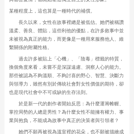
某種程度上，這也算是一種時代的補償。
長久以來，女性在故事裡總是被低估。她們被稱讚
溫柔、善良、體貼，這些利他的優點，在許多敘事中並
未被視為真正的能力，而更像是一種用來服務他人、維
繫關係的附屬性格。
過去許多被貼上「心機」、「陰毒」標籤的特質，
換個角度來看，未嘗不是深謀遠慮、洞察人心的能力。
那些被認為不夠溫順、不夠討喜的野心、智慧、決斷力
與領導力，雖然有別於傳統社會對女性價值的期待，卻
也是現代社會中不可或缺的生存法則。
於是新一代的創作者開始反思：為什麼運籌帷幄、
掌控局勢的人總是男性？為什麼女性不能擁有權力、事
業與抱負，不能成為故事中真正的決策者與引領者？
她們不願再被視為溫室裡的花朵，也不願被描繪成