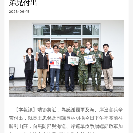
弟兄付出
2026-06-15
【本報訊】端節將近，為感謝國軍及海、岸巡官兵辛
苦付出，縣長王忠銘及副議長林明揚今日下午率團前往
勝利山莊，向馬防部與海巡、岸巡單位致贈端節敬軍加