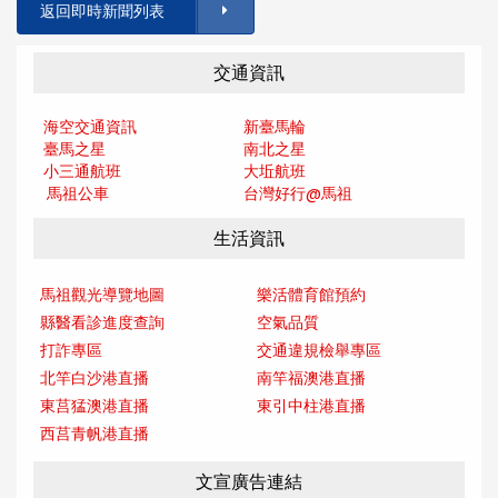
返回即時新聞列表
交通資訊
海空交通資訊
新臺馬輪
臺馬之星
南北之星
小三通航班
大坵航班
馬祖公車
台灣好行@馬
祖
生活資訊
馬祖觀光導覽地圖
樂活體育館預約
縣醫看診進度查詢
空氣品質
打詐專區
交通違規檢舉專區
北竿白沙港直播
南竿福澳港直播
東莒猛澳港直播
東引中柱港直播
西莒青帆港直播
文宣廣告連結