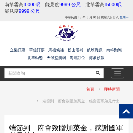
南竿雲高
10000呎
能見度
9999 公尺
北竿雲高
15000呎
能見度
9999 公尺
中華民國 115 年 8 月 10 日 農曆六月廿八
星期一
立榮訂票
華信訂票
馬祖候補
松山候補
航班資訊
南竿動態
北竿動態
天候監測網
海運訂位
海象預報
Toggle
navigat
首頁
即時新聞
端節到 府會致贈加菜金，感謝國軍弟兄付出
端節到 府會致贈加菜金，感謝國軍