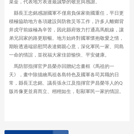
菜金，代表地方表達最誠摯的敬意與感謝。
縣長王忠銘感謝國軍不僅肩負保家衛國重任，平日更
積極協助地方各項建設與防救災等工作，許多人離鄉背
井戍守前線極為辛苦，因此縣府致力打通高馬航線，讓
弟兄回家的路更順暢。地方始終對國軍懷抱敬愛之情，
期盼透過端節慰問表達鄉親心意，深化軍民一家、同島
一命的情誼，並祝福大家佳節愉快、平安健康。
馬防部指揮官尹昌榮亦回贈紀念畫框《馬祖的一
天》，畫中除描繪馬祖各島特色及國軍各司其職的日
常，縣長王忠銘、議長張永江及指揮官尹昌榮等人的Q
版肖像更並肩而立、栩栩如生，彰顯軍民一家的情誼。