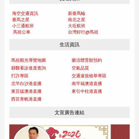
海空交通資訊
新臺馬輪
臺馬之星
南北之星
小三通航班
大坵航班
馬祖公車
台灣好行@馬
祖
生活資訊
馬祖觀光導覽地圖
樂活體育館預約
縣醫看診進度查詢
空氣品質
打詐專區
交通違規檢舉專區
北竿白沙港直播
南竿福澳港直播
東莒猛澳港直播
東引中柱港直播
西莒青帆港直播
文宣廣告連結