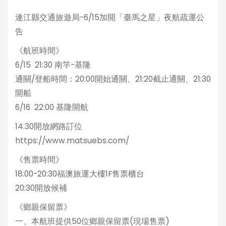
連江縣交通旅遊局-6/15加開「臺馬之星」夜航疏運公
告
《航班時間》
6/15 21:30 南竿-基隆
通關/登船時間：20:00開始通關、21:20截止通關、21:30
開船
6/16 22:00 基隆開航
14:30開放網路訂位
https://www.matsuebs.com/
《售票時間》
18:00-20:30福澳旅運大樓1F售票櫃台
20:30開放候補
《鄉親保留票》
一、本航班提供50位鄉親保留票(現場售票)