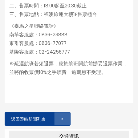
二、售票時間：18:00起至20:30截止
三、售票地點：福澳旅運大樓1F售票櫃台
《臺馬之星聯絡電話》
南竿客服處：0836-23888
東引客服處：0836-77077
基隆客服處：02-24256777
※疏運航班若須退票，應於航班開航前辦妥退票作業，
並將酌收票價10%之手續費，逾期恕不受理。
返回即時新聞列表
交通資訊