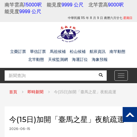
南竿雲高
15000呎
能見度
9999 公尺
北竿雲高
9000呎
能見度
9999 公尺
中華民國 115 年 8 月 9 日 農曆六月廿七
星期日
立榮訂票
華信訂票
馬祖候補
松山候補
航班資訊
南竿動態
北竿動態
天候監測網
海運訂位
海象預報
Toggle
navigat
首頁
即時新聞
今(15日)加開「臺馬之星」夜航疏運
今(15日)加開「臺馬之星」夜航疏運
2026-06-15