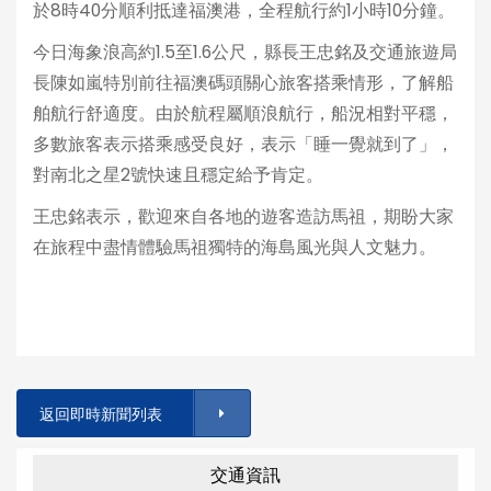
於8時40分順利抵達福澳港，全程航行約1小時10分鐘。
今日海象浪高約1.5至1.6公尺，縣長王忠銘及交通旅遊局
長陳如嵐特別前往福澳碼頭關心旅客搭乘情形，了解船
舶航行舒適度。由於航程屬順浪航行，船況相對平穩，
多數旅客表示搭乘感受良好，表示「睡一覺就到了」，
對南北之星2號快速且穩定給予肯定。
王忠銘表示，歡迎來自各地的遊客造訪馬祖，期盼大家
在旅程中盡情體驗馬祖獨特的海島風光與人文魅力。
返回即時新聞列表
交通資訊