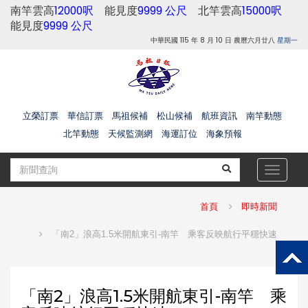
南竿雲高
12000呎
能見度
9999 公尺
北竿雲高
15000呎
能見度
9999 公尺
中華民國 115 年 8 月 10 日 農曆六月廿八
星期一
立榮訂票
華信訂票
馬祖候補
松山候補
航班資訊
南竿動態
北竿動態
天候監測網
海運訂位
海象預報
Toggle
navigat
首頁
即時新聞
「南2」浪高1.5米開航東引-南竿 乘客反映航行平穩快速
「南2」浪高1.5米開航東引-南竿 乘