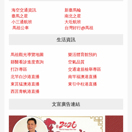
海空交通資訊
新臺馬輪
臺馬之星
南北之星
小三通航班
大坵航班
馬祖公車
台灣好行@馬
祖
生活資訊
馬祖觀光導覽地圖
樂活體育館預約
縣醫看診進度查詢
空氣品質
打詐專區
交通違規檢舉專區
北竿白沙港直播
南竿福澳港直播
東莒猛澳港直播
東引中柱港直播
西莒青帆港直播
文宣廣告連結