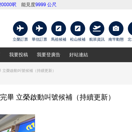
20000呎
能見度
9999 公尺
立榮訂票
華信訂票
馬祖候補
松山候補
航班資訊
南竿動態
北
庫
我要投稿
我要登廣告
好站連結
完畢 立榮啟動叫號候補（持續更新）
補完畢 立榮啟動叫號候補（持續更新）