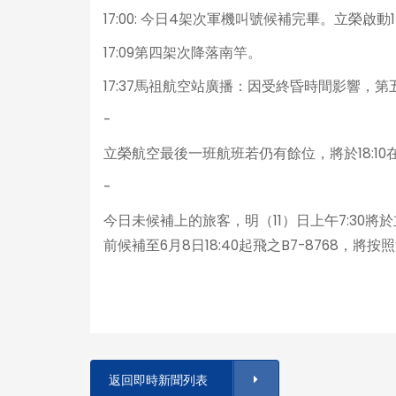
17:00: 今日4架次軍機叫號候補完畢。立榮
17:09第四架次降落南竿。
17:37馬祖航空站廣播：因受終昏時間影響
-
立榮航空最後一班航班若仍有餘位，將於18:1
-
今日未候補上的旅客，明（11）日上午7:30
前候補至6月8日18:40起飛之B7-8768，
返回即時新聞列表