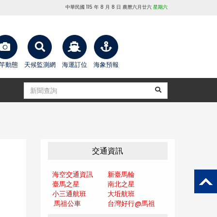
中華民國 115 年 8 月 8 日 農曆六月廿六
星期六
竿動態
天候監測網
海運訂位
海象預報
交通資訊
海空交通資訊
新臺馬輪
臺馬之星
南北之星
小三通航班
大坵航班
馬祖公車
台灣好行@馬
祖