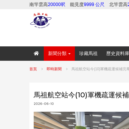
南竿雲高
20000呎
能見度
9999 公尺
北竿雲高
新聞分類
珍藏馬祖
歷史資料
首頁
即時新聞
馬祖航空站今(10)軍機疏運候補
馬祖航空站今(10)軍機疏運候
2026-06-10