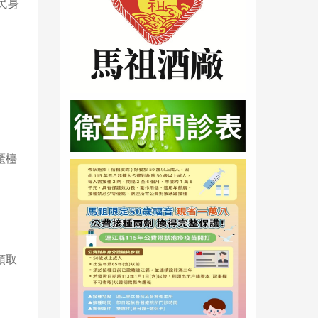
民身
櫃檯
領取