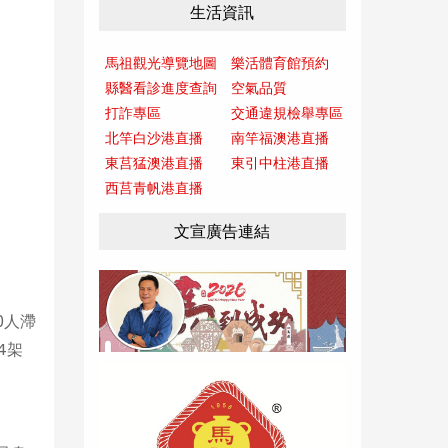
生活資訊
馬祖觀光導覽地圖
樂活體育館預約
縣醫看診進度查詢
空氣品質
打詐專區
交通違規檢舉專區
北竿白沙港直播
南竿福澳港直播
東莒猛澳港直播
東引中柱港直播
西莒青帆港直播
文宣廣告連結
0人滯
4架