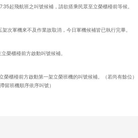
啟動17:35起飛航班之叫號候補，請欲搭乘民眾至立榮櫃檯前等候。
，第五架次軍機來不及作業故取消，今日軍機候補皆已執行完畢。
0在立榮櫃檯前方啟動叫號候補。
將於立榮櫃檯前方啟動第一架立榮班機的叫號候補。（若尚有餘位）
將按照滯留班機順序依序叫號）