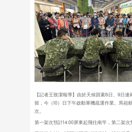
【記者王致潔報導】由於天候因素8日、9日連
留，今（10）日下午啟動軍機疏運作業。馬祖
次。
第一架次預計14:00屏東起飛往南竿，第二架次預