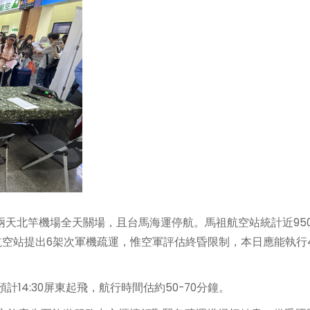
兩天北竿機場全天關場，且台馬海運停航。馬祖航空站統計近95
航空站提出6架次軍機疏運，惟空軍評估終昏限制，本日應能執行
計14:30屏東起飛，航行時間估約50-70分鐘。