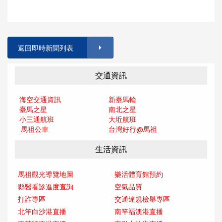
返回即時新聞列表
交通資訊
海空交通資訊
新臺馬輪
臺馬之星
南北之星
小三通航班
大坵航班
馬祖公車
台灣好行@馬
祖
生活資訊
馬祖觀光導覽地圖
樂活體育館預約
縣醫看診進度查詢
空氣品質
打詐專區
交通違規檢舉專區
北竿白沙港直播
南竿福澳港直播