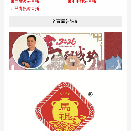
東莒猛澳港直播
東引中柱港直播
西莒青帆港直播
文宣廣告連結