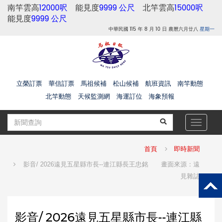
南竿雲高
12000呎
能見度
9999 公尺
北竿雲高
15000呎
能見度
9999 公尺
中華民國 115 年 8 月 10 日 農曆六月廿八
星期一
立榮訂票
華信訂票
馬祖候補
松山候補
航班資訊
南竿動態
北竿動態
天候監測網
海運訂位
海象預報
Toggle
navigat
首頁
即時新聞
影音/ 2026遠見五星縣市長--連江縣長王忠銘 畫面來源：遠
見雜誌
影音/ 2026遠見五星縣市長--連江縣