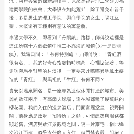
流，兩岸叢聚數棟新穎樓宇，原來是福建理工學院與福
建商學院的校舍；大學設在如此荒郊，除了避免市囂干
擾，多是男生的理工學院，與商學院的女生，隔江互
望，大概還有某種別有意味的寓意罷。
車過大學不久，即看到「丹陽鎮」路標，師傅說這裡是
連江所轄十六個鄉鎮中唯二不靠海的城鎮(另一是長龍
鎮)。我隨口問：「有何特別處？」師傅說：「青紅酒
很有名。」我的好奇心指數頓時標高，心裡惦記著，等
走訪與馬祖對望的村澳後，一定要來此嚐嚐異地風土釀
造的「青紅」，與馬祖的「生紅」有何不同？
貴安以溫泉聞名，是一座專為渡假休閒打造的城市。美
麗的敖江兩岸，有高爾夫球場，還在城郊種了幾萬畝的
櫻花園。我們入住的溫泉酒店，門面富麗堂皇，視野開
闊，前身應是政府「招待所」之類，可惜建築與服務都
顯老舊。酒店與敖江景觀壩之間，隔一片豪宅，櫛比鱗
次沿江而建，似乎沒什麼人入住，但門禁森嚴，阻絕了