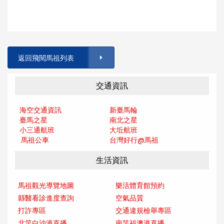
返回飛閱馬祖列表
交通資訊
海空交通資訊
新臺馬輪
臺馬之星
南北之星
小三通航班
大坵航班
馬祖公車
台灣好行@馬
祖
生活資訊
馬祖觀光導覽地圖
樂活體育館預約
縣醫看診進度查詢
空氣品質
打詐專區
交通違規檢舉專區
北竿白沙港直播
南竿福澳港直播