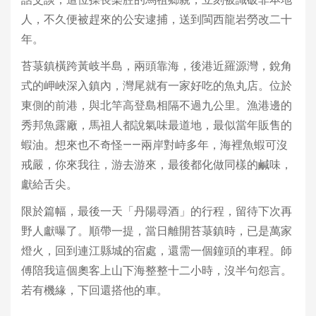
人，不久便被趕來的公安逮捕，送到閩西龍岩勞改二十
年。
苔菉鎮橫跨黃岐半島，兩頭靠海，後港近羅源灣，銳角
式的岬峽深入鎮內，灣尾就有一家好吃的魚丸店。位於
東側的前港，與北竿高登島相隔不過九公里。漁港邊的
秀邦魚露廠，馬祖人都說氣味最道地，最似當年販售的
蝦油。想來也不奇怪——兩岸對峙多年，海裡魚蝦可沒
戒嚴，你來我往，游去游來，最後都化做同樣的鹹味，
獻給舌尖。
限於篇幅，最後一天「丹陽尋酒」的行程，留待下次再
野人獻曝了。順帶一提，當日離開苔菉鎮時，已是萬家
燈火，回到連江縣城的宿處，還需一個鐘頭的車程。師
傅陪我這個奧客上山下海整整十二小時，沒半句怨言。
若有機緣，下回還搭他的車。