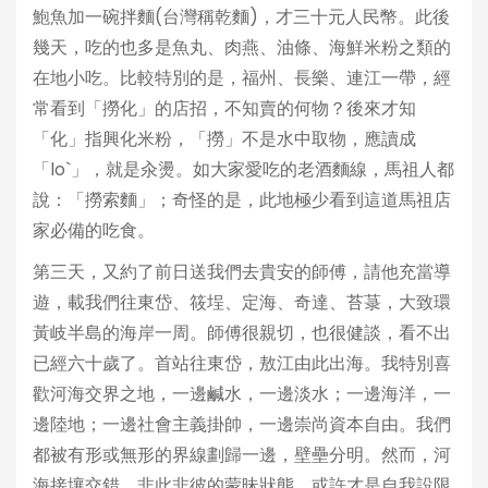
鮑魚加一碗拌麵(台灣稱乾麵)，才三十元人民幣。此後
幾天，吃的也多是魚丸、肉燕、油條、海鮮米粉之類的
在地小吃。比較特別的是，福州、長樂、連江一帶，經
常看到「撈化」的店招，不知賣的何物？後來才知
「化」指興化米粉，「撈」不是水中取物，應讀成
「lo`」，就是汆燙。如大家愛吃的老酒麵線，馬祖人都
說：「撈索麵」；奇怪的是，此地極少看到這道馬祖店
家必備的吃食。
第三天，又約了前日送我們去貴安的師傅，請他充當導
遊，載我們往東岱、筱埕、定海、奇達、苔菉，大致環
黃岐半島的海岸一周。師傅很親切，也很健談，看不出
已經六十歲了。首站往東岱，敖江由此出海。我特別喜
歡河海交界之地，一邊鹹水，一邊淡水；一邊海洋，一
邊陸地；一邊社會主義掛帥，一邊崇尚資本自由。我們
都被有形或無形的界線劃歸一邊，壁壘分明。然而，河
海接壤交錯，非此非彼的蒙昧狀態，或許才是自我設限