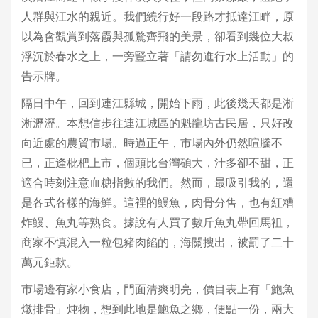
人群與江水的親近。我們繞行好一段路才抵達江畔，原
以為會觀賞到落霞與孤鶩齊飛的美景，卻看到幾位大叔
浮沉於春水之上，一旁豎立著「請勿進行水上活動」的
告示牌。
隔日中午，回到連江縣城，開始下雨，此後幾天都是淅
淅瀝瀝。本想信步往連江城區的魁龍坊古民居，只好改
向近處的農貿市場。時過正午，市場內外仍然喧騰不
已，正逢枇杷上市，個頭比台灣碩大，汁多卻不甜，正
適合時刻注意血糖指數的我們。然而，最吸引我的，還
是各式各樣的海鮮。這裡的鰻魚，肉骨分售，也有紅糟
炸鰻、魚丸等熟食。據說有人買了數斤魚丸帶回馬祖，
商家不慎混入一粒包豬肉餡的，海關搜出，被罰了二十
萬元鉅款。
市場邊有家小食店，門面清爽明亮，價目表上有「鮑魚
燉排骨」炖物，想到此地是鮑魚之鄉，便點一份，兩大