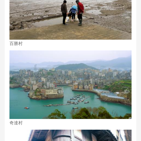
百勝村
奇達村