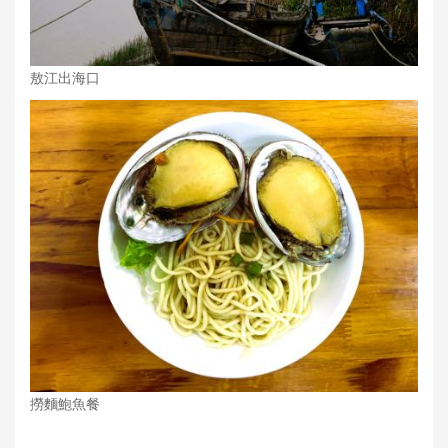
敖江出海口
撈麵鮑魚餐