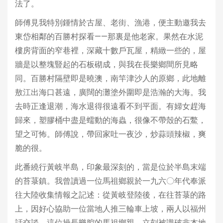
法了。
師傅見我特別鍾情於古屋、老街、漁港，便主動邀我去
東岱相鄰的百勝村探看——那裏是他老家。果然在水泥
樓房背面的窄巷裡，深藏十數戶瓦屋，精緻一些的，屋
牆是以整塊豎起的石板砌成，與我在長樂鄉間所見略
同。百勝村隔壁即是曉澳，南竿津沙人的原鄉，此地離
敖江出海口甚遠，廣闊的灘塗外圍即是浩瀚的大海。我
去時正逢退潮，海水退得很遠看不到平面。有婦女趕海
歸來，塑膠桶中盡是蠕動的海蟲，很像不帶殼的石鱉，
望之可怖。師傅說，帶回家吐一夜沙，炒蒜頭辣椒，爽
脆的很。
此番繞行黃岐半島，印象最深刻的，當是位於半島末端
的苔菉鎮。我曾讀過一位馬祖鄉親於一九六〇年代奉派
往大陸收集情報之記述：從黃岐登陸後，在往苔菉的路
上，因好心協助一位當地人推三輪車上坡，兩人以福州
話交談，這位操長樂腔的馬祖鄉親，立刻被識破非本地