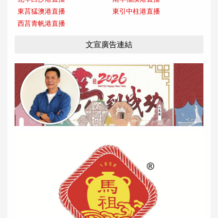
東莒猛澳港直播
東引中柱港直播
西莒青帆港直播
文宣廣告連結