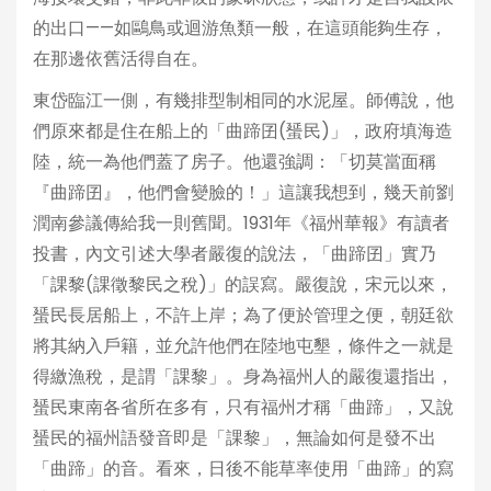
的出口——如鷗鳥或迴游魚類一般，在這頭能夠生存，
在那邊依舊活得自在。
東岱臨江一側，有幾排型制相同的水泥屋。師傅說，他
們原來都是住在船上的「曲蹄囝(蜑民)」，政府填海造
陸，統一為他們蓋了房子。他還強調：「切莫當面稱
『曲蹄囝』，他們會變臉的！」這讓我想到，幾天前劉
潤南參議傳給我一則舊聞。1931年《福州華報》有讀者
投書，內文引述大學者嚴復的說法，「曲蹄囝」實乃
「課黎(課徵黎民之稅)」的誤寫。嚴復說，宋元以來，
蜑民長居船上，不許上岸；為了便於管理之便，朝廷欲
將其納入戶籍，並允許他們在陸地屯墾，條件之一就是
得繳漁稅，是謂「課黎」。身為福州人的嚴復還指出，
蜑民東南各省所在多有，只有福州才稱「曲蹄」，又說
蜑民的福州語發音即是「課黎」，無論如何是發不出
「曲蹄」的音。看來，日後不能草率使用「曲蹄」的寫