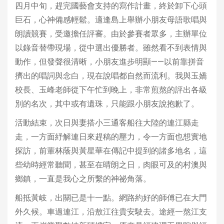
四月中旬，趕完國藝會支持的寫作計畫，終於卸下心頭
巨石，心神備感輕鬆。適逢島上舉辦小朋友母語歌唱與
朗讀競賽，受邀擔任評審。由於參賽者眾多，主辦單位
以錄音替帶現場，從中選出優勝者。雖然看不到表情與
動作，但發聲很清晰，小朋友進步明顯——以前靠拼音
擠出的唱詞與念白，現在說唱都自然而流利。我與玉嬌
校長、玉峰老師從下午忙到晚上，非常煎熬的評出各級
別的名次，其中或有遺珠，只能跟小朋友說抱歉了。
活動結束，次日與妻搭小三通客船往大陸的連江縣走
走，一方面紓解連日來趕稿的壓力，令一方面也想實地
探訪，前輩林蔭與黃星華在傳記中提到的諸多地名，這
些幼時經常聽聞，甚至在晴朗之日，肉眼可及的村澳與
鄉鎮，一直是我心之所繫的神祕角落。
船抵黃岐，出關已是十一點。網路約好的師傅已在大門
外久候。車過連江，沿敖江往貴安駛去。途經一熬江支