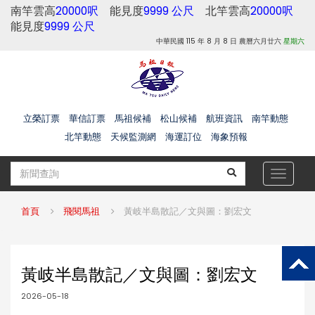
南竿雲高
20000呎
能見度
9999 公尺
北竿雲高
20000呎
能見度
9999 公尺
中華民國 115 年 8 月 8 日 農曆六月廿六
星期六
立榮訂票
華信訂票
馬祖候補
松山候補
航班資訊
南竿動態
北竿動態
天候監測網
海運訂位
海象預報
Toggle
navigat
首頁
飛閱馬祖
黃岐半島散記／文與圖：劉宏文
黃岐半島散記／文與圖：劉宏文
2026-05-18