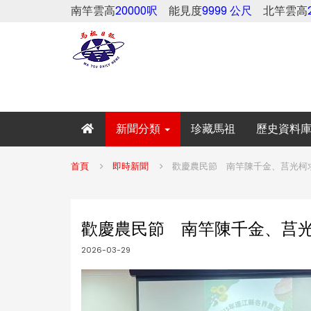
南竿雲高
20000呎
能見度
9999 公尺
北竿雲高
新聞分類
珍藏馬祖
歷史資料
首頁
即時新聞
歡慶農民節 南竿陳千金、莒光柯
歡慶農民節 南竿陳千金、莒
2026-03-29