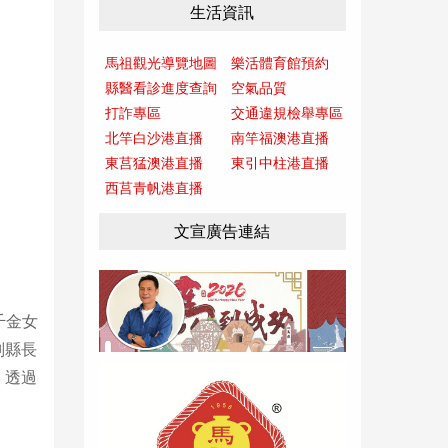
生活資訊
馬祖觀光導覽地圖
樂活體育館預約
縣醫看診進度查詢
空氣品質
打詐專區
交通違規檢舉專區
北竿白沙港直播
南竿福澳港直播
東莒猛澳港直播
東引中柱港直播
西莒青帆港直播
文宣廣告連結
千金女
副縣長
，透過