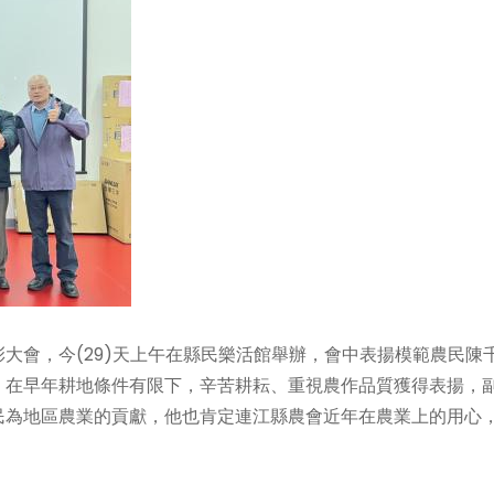
大會，今(29)天上午在縣民樂活館舉辦，會中表揚模範農民陳
，在早年耕地條件有限下，辛苦耕耘、重視農作品質獲得表揚，
民為地區農業的貢獻，他也肯定連江縣農會近年在農業上的用心