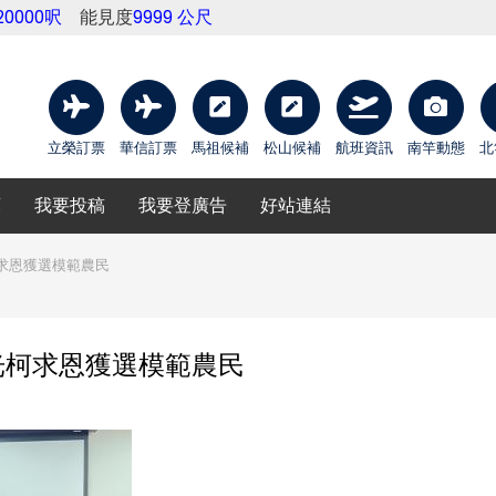
20000呎
能見度
9999 公尺
立榮訂票
華信訂票
馬祖候補
松山候補
航班資訊
南竿動態
北
庫
我要投稿
我要登廣告
好站連結
求恩獲選模範農民
光柯求恩獲選模範農民