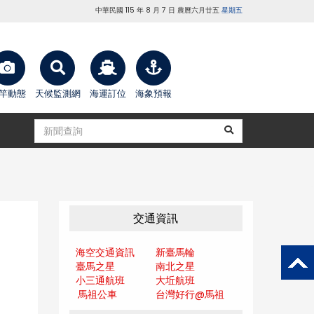
中華民國 115 年 8 月 7 日 農曆六月廿五
星期五
竿動態
天候監測網
海運訂位
海象預報
交通資訊
海空交通資訊
新臺馬輪
臺馬之星
南北之星
小三通航班
大坵航班
馬祖公車
台灣好行@馬
祖