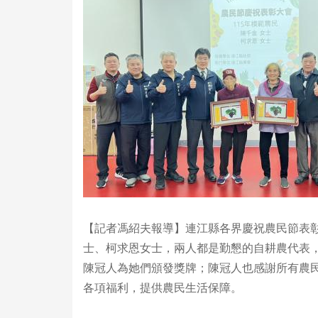
【記者馮紹夫報導】連江縣各界慶祝農民節表彰
士、柯求恩女士，兩人都是勤懇的自耕農代表
陳冠人為她們頒發獎牌；陳冠人也感謝所有農
各項福利，提供農民生活保障。