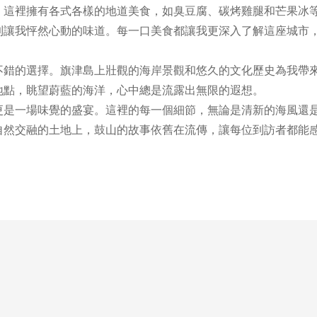
這裡擁有各式各樣的地道美食，如臭豆腐、碳烤雞腿和芒果冰
到讓我怦然心動的味道。每一口美食都讓我更深入了解這座城市
錯的選擇。旗津島上壯觀的海岸景觀和悠久的文化歷史為我帶
地點，眺望蔚藍的海洋，心中總是流露出無限的遐想。
是一場味覺的盛宴。這裡的每一個細節，無論是清新的海風還
自然交融的土地上，鼓山的故事依舊在流傳，讓每位到訪者都能