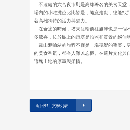
不遠處的六合夜市則是高雄著名的美食天堂，
場內的小吃攤位比比皆是，隨意走動，總能找
著高雄獨特的活力與魅力。
在合適的時候，搭乘渡輪前往旗津也是一個不
多驚喜，位於島上的燈塔是拍照和賞景的絕佳
鼓山渡輪站的旅程不僅是一場視覺的饗宴，更
的美食香氣，都令人難以忘懷。在這片文化與
這塊土地的厚重與柔情。
返回鄉土文學列表