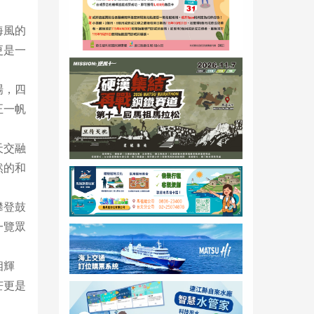
海風的
更是一
場，四
正一帆
天交融
然的和
攀登鼓
一覽眾
相輝
芒更是