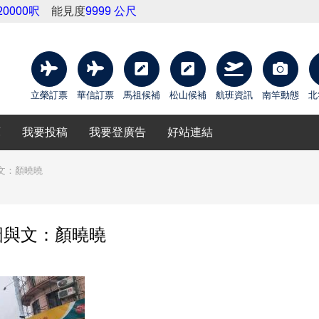
20000呎
能見度
9999 公尺
立榮訂票
華信訂票
馬祖候補
松山候補
航班資訊
南竿動態
北
庫
我要投稿
我要登廣告
好站連結
文：顏曉曉
圖與文：顏曉曉