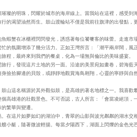
璀璨的明珠，閃耀於城市的海岸線上。當我站在這裡，感受到
旅行的渴望油然而生。鼓山渡輪站不僅是我前往旗津的出發點，
魚蝦蟹在冰櫃裡閃閃發光，誘惑著每位饕餮客的味蕾。走進市
繁忙的氛圍增添了幾分活力。正如王灣所言：「潮平兩岸闊，風
的旅程，最終來到我們的餐桌，化為一場無與倫比的美味盛宴。
旅行，發現這片土地的另一面。沿途的美景宛如畫卷，碧海藍
俯身撿拾腳邊的貝殼，或靜靜地觀賞海鳥翱翔，心靈的寧靜與自
鼓山這名稱源於其外觀似鼓，是高雄的著名地標之一。我喜歡
整個高雄港的壯觀景色。不可否認，古人所言：「會當凌絕頂，
市的繁華與變遷。
。在這片如夢如幻的湖泊中，青翠的山影與波光粼粼的湖水交
租艘小艇，隨著微波輕揚。每當夕陽西下，湖面上閃爍的金色光