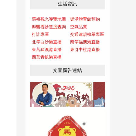
生活資訊
馬祖觀光導覽地圖
樂活體育館預約
縣醫看診進度查詢
空氣品質
打詐專區
交通違規檢舉專區
北竿白沙港直播
南竿福澳港直播
東莒猛澳港直播
東引中柱港直播
西莒青帆港直播
文宣廣告連結