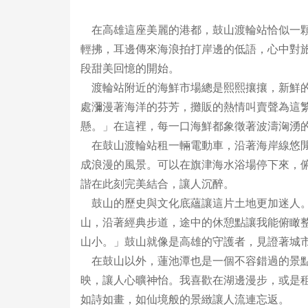
在高雄這座美麗的港都，鼓山渡輪站恰似一顆
輕拂，耳邊傳來海浪拍打岸邊的低語，心中對
段甜美回憶的開始。
渡輪站附近的海鮮市場總是熙熙攘攘，新鮮的
處瀰漫著海洋的芬芳，攤販的熱情叫賣聲為這
懸。」在這裡，每一口海鮮都象徵著波濤洶湧
在鼓山渡輪站租一輛電動車，沿著海岸線悠閒
成浪漫的風景。可以在旗津海水浴場停下來，
諧在此刻完美結合，讓人沉醉。
鼓山的歷史與文化底蘊讓這片土地更加迷人。
山，沿著經典步道，途中的休憩點讓我能俯瞰
山小。」鼓山就像是高雄的守護者，見證著城
在鼓山以外，蓮池潭也是一個不容錯過的景點
映，讓人心曠神怡。我喜歡在湖邊漫步，或是
如詩如畫，如仙境般的景緻讓人流連忘返。