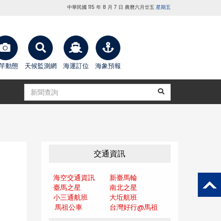
中華民國 115 年 8 月 7 日 農曆六月廿五
星期五
竿動態
天候監測網
海運訂位
海象預報
交通資訊
海空交通資訊
新臺馬輪
臺馬之星
南北之星
小三通航班
大坵航班
馬祖公車
台灣好行@馬
祖