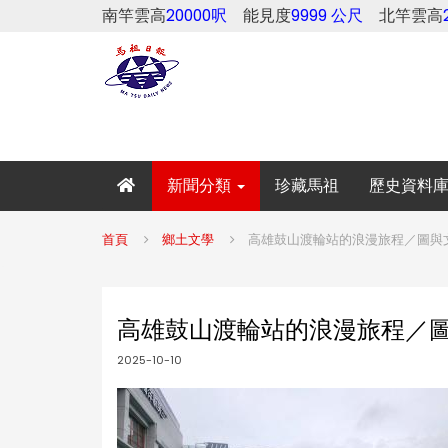
南竿雲高
20000呎
能見度
9999 公尺
北竿雲高
新聞分類
珍藏馬祖
歷史資料
首頁
鄉土文學
高雄鼓山渡輪站的浪漫旅程／圖與
高雄鼓山渡輪站的浪漫旅程／
2025-10-10