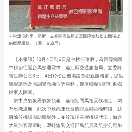
中秋連假到來，縣府、立委陳雪生辦公室團隊進駐松山機場提
供鄉親服務。（圖：交旅局）
【本報訊】10月4日到6日是中秋節連假，為因應鄉親
中秋節往返台馬交通需求，連江縣交通旅遊局、立委陳
雪生辦公室3日、4日於松山機場設置鄉親服務處，提供
鄉親諮詢及協調緊急機位等服務，期使鄉親能順利返鄉
與家人團圓。
依中央氣象署氣象預報，連假期間馬祖天候穩定，均
為班機適航。此次中秋疏運旅台鄉親返鄉尖峰時段，縣
府除於機場協助鄉親外，並於現場掌握機場狀況，如遇
大量旅客滯留時，即時協調交通部民航局及航空公司加