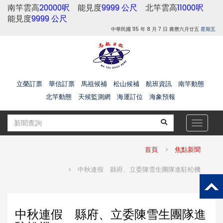
南竿雲高
20000呎
能見度
9999 公尺
北竿雲高
11000呎
能見度
9999 公尺
中華民國 115 年 8 月 7 日 農曆六月廿五
星期五
立榮訂票
華信訂票
馬祖候補
松山候補
航班資訊
南竿動態
北竿動態
天候監測網
海運訂位
海象預報
Toggle
navigat
首頁
焦點新聞
中秋連假 縣府、立委陳雪生團隊進駐松機
中秋連假 縣府、立委陳雪生團隊進