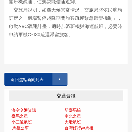
開班機疏運，使鄉親能儘速返鄉。
交旅局說明，如遇天候異常情況，交旅局將依民航局
訂定之「機場暫停起降期間旅客疏運緊急應變機制」，
啟動ABC疏運計畫，適時加派班機與海運航班，必要時
申請軍機C-130疏運滯留旅客。
返回焦點新聞列表
交通資訊
海空交通資訊
新臺馬輪
臺馬之星
南北之星
小三通航班
大坵航班
馬祖公車
台灣好行@馬
祖