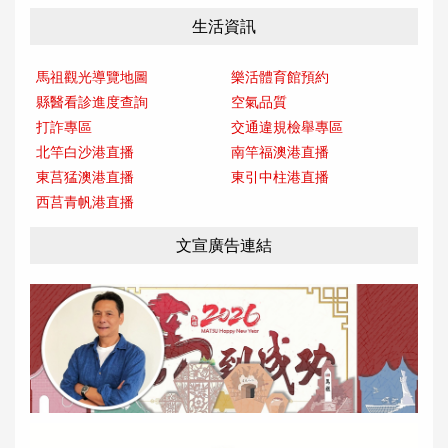
生活資訊
馬祖觀光導覽地圖
樂活體育館預約
縣醫看診進度查詢
空氣品質
打詐專區
交通違規檢舉專區
北竿白沙港直播
南竿福澳港直播
東莒猛澳港直播
東引中柱港直播
西莒青帆港直播
文宣廣告連結