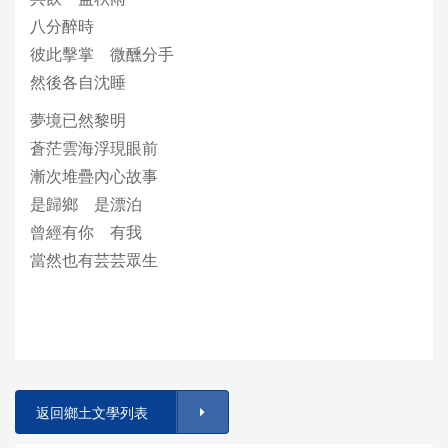
八分醉時
彼此擊掌 微醺分手
然後各自沈睡
夢境已然黎明
蒼茫雲海浮現眼前
漸次堆疊內心故事
是歸鄉 是漂泊
曾經有你 有我
當然也有芸芸眾生
返回鄉土文學列表