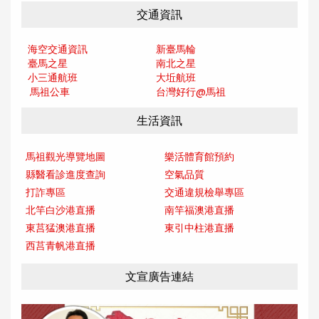
交通資訊
海空交通資訊
新臺馬輪
臺馬之星
南北之星
小三通航班
大坵航班
馬祖公車
台灣好行@馬
祖
生活資訊
馬祖觀光導覽地圖
樂活體育館預約
縣醫看診進度查詢
空氣品質
打詐專區
交通違規檢舉專區
北竿白沙港直播
南竿福澳港直播
東莒猛澳港直播
東引中柱港直播
西莒青帆港直播
文宣廣告連結