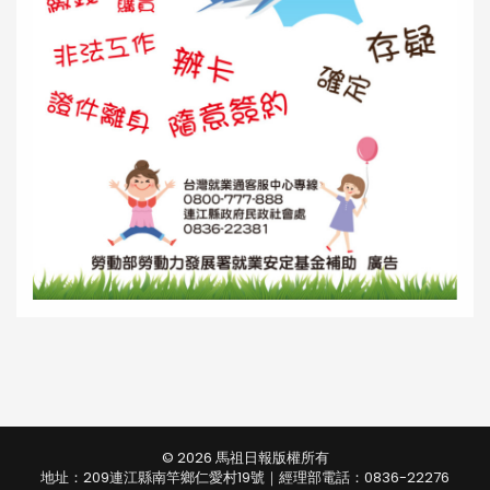
© 2026 馬祖日報版權所有
地址：209連江縣南竿鄉仁愛村19號｜經理部電話：0836-22276