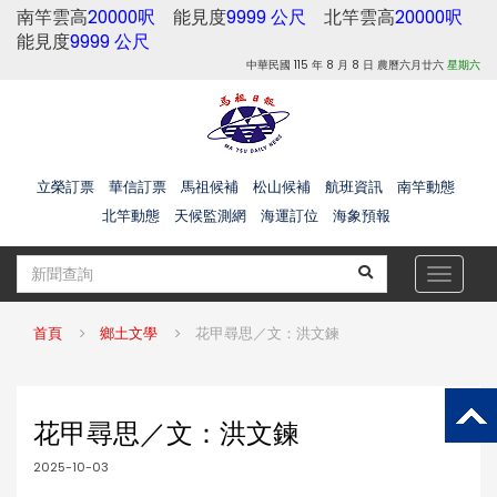
南竿雲高
20000呎
能見度
9999 公尺
北竿雲高
20000呎
能見度
9999 公尺
中華民國 115 年 8 月 8 日 農曆六月廿六
星期六
立榮訂票
華信訂票
馬祖候補
松山候補
航班資訊
南竿動態
北竿動態
天候監測網
海運訂位
海象預報
Toggle
navigat
首頁
鄉土文學
花甲尋思／文：洪文鍊
花甲尋思／文：洪文鍊
2025-10-03