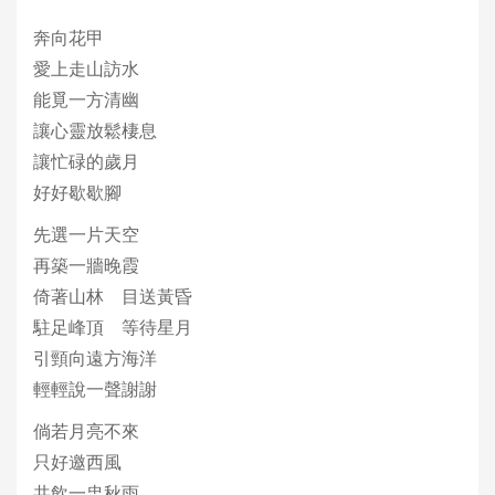
奔向花甲
愛上走山訪水
能覓一方清幽
讓心靈放鬆棲息
讓忙碌的歲月
好好歇歇腳
先選一片天空
再築一牆晚霞
倚著山林 目送黃昏
駐足峰頂 等待星月
引頸向遠方海洋
輕輕說一聲謝謝
倘若月亮不來
只好邀西風
共飲一盅秋雨