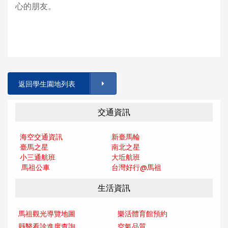
心的朋友。
返回學生園地列表
交通資訊
海空交通資訊
新臺馬輪
臺馬之星
南北之星
小三通航班
大坵航班
馬祖公車
台灣好行@馬
祖
生活資訊
馬祖觀光導覽地圖
樂活體育館預約
縣醫看診進度查詢
空氣品質