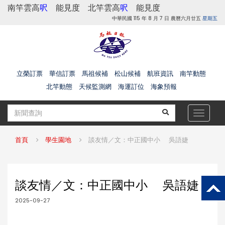
南竿雲高
呎
能見度
北竿雲高
呎
能見度
中華民國 115 年 8 月 7 日 農曆六月廿五
星期五
立榮訂票
華信訂票
馬祖候補
松山候補
航班資訊
南竿動態
北竿動態
天候監測網
海運訂位
海象預報
Toggle
navigat
首頁
學生園地
談友情／文：中正國中小 吳語婕
談友情／文：中正國中小 吳語婕
2025-09-27