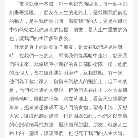
「友情就像一本書，每一頁都充滿回憶，每一個字都
刻畫著溫暖。」朋友在人生的道路上，是鼓勵我們前進
的動力，是在我們傷心時，溫暖我們的人，更是在風雨
中仍然站在我們身旁的搭檔。朋友，是人生中重要的角
色，讓我們的生活多采多姿。
什麼是真正的朋友呢？朋友，是會在我們遇見困難
時，拉我們一把的人，幫助我們從黑暗中走出，點亮我
們的未來。就像蠟筆小新裡的春日部防衛隊一樣，他們
的五個人，會在彼此遇到困境時，互相鼓勵。有一次，
他們為了救出家人，悄悄來到敵人的飛船上，但不幸的
是，他們被巡邏的人發現，把他們丟在山上，在大家肌
腸轆轆時，樂觀的小新，躺在草地上，看著天空燦爛的
星星，把星星想像成五花八門的食物，望梅止渴，安慰
大家，讓彼此感到溫暖，也是因為如此，他們才以樂觀
的心態積極尋找方法，最終順利脫困。朋友，就像人生
路上的一盞燈，溫暖我們，也照亮了我們的人生大道。