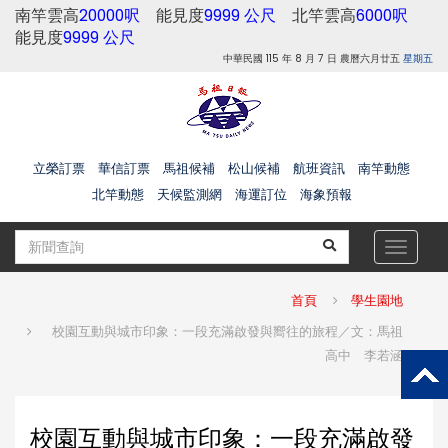
南竿雲高
20000呎
能見度
9999 公尺
北竿雲高
6000呎
能見度
9999 公尺
中華民國 115 年 8 月 7 日 農曆六月廿五
星期五
立榮訂票
華信訂票
馬祖候補
松山候補
航班資訊
南竿動態
北竿動態
天候監測網
海運訂位
海象預報
Toggle
navigat
首頁
學生園地
校園互動與城市印象：一段充滿啟發與嚮往的旅程／文：馬祖
高中 李若涵
校園互動與城市印象：一段充滿啟發