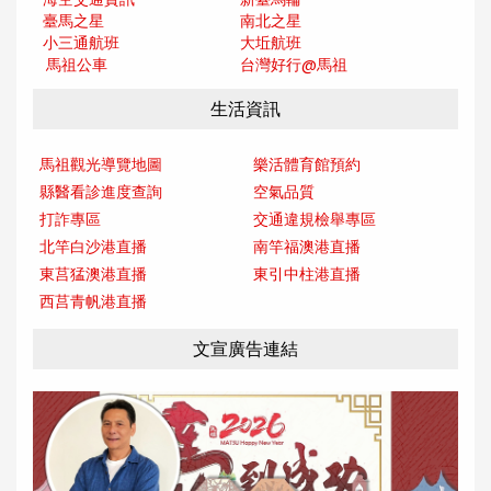
臺馬之星
南北之星
小三通航班
大坵航班
馬祖公車
台灣好行@馬
祖
生活資訊
馬祖觀光導覽地圖
樂活體育館預約
縣醫看診進度查詢
空氣品質
打詐專區
交通違規檢舉專區
北竿白沙港直播
南竿福澳港直播
東莒猛澳港直播
東引中柱港直播
西莒青帆港直播
文宣廣告連結