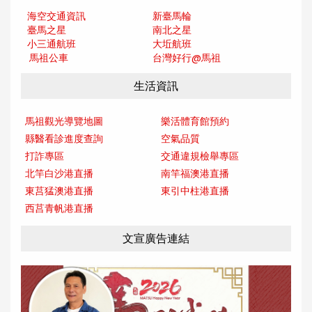
海空交通資訊
新臺馬輪
臺馬之星
南北之星
小三通航班
大坵航班
馬祖公車
台灣好行@馬
祖
生活資訊
馬祖觀光導覽地圖
樂活體育館預約
縣醫看診進度查詢
空氣品質
打詐專區
交通違規檢舉專區
北竿白沙港直播
南竿福澳港直播
東莒猛澳港直播
東引中柱港直播
西莒青帆港直播
文宣廣告連結