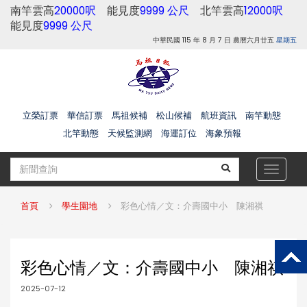
南竿雲高
20000呎
能見度
9999 公尺
北竿雲高
12000呎
能見度
9999 公尺
中華民國 115 年 8 月 7 日 農曆六月廿五
星期五
立榮訂票
華信訂票
馬祖候補
松山候補
航班資訊
南竿動態
北竿動態
天候監測網
海運訂位
海象預報
Toggle
navigat
首頁
學生園地
彩色心情／文：介壽國中小 陳湘祺
彩色心情／文：介壽國中小 陳湘祺
2025-07-12