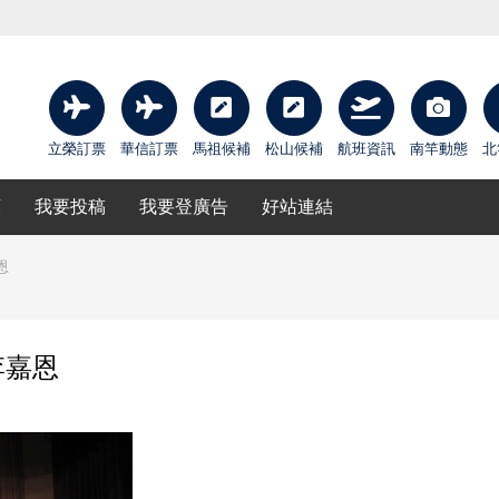
立榮訂票
華信訂票
馬祖候補
松山候補
航班資訊
南竿動態
北
庫
我要投稿
我要登廣告
好站連結
恩
李嘉恩