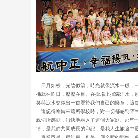
日月如梭，光陰似箭，時光就像流水一般，一
彿就在昨日，歷歷在目。在操場上揮灑汗水，
笑與淚水交織出一首屬於我們自己的樂章，這
還記得剛轉來這所學校時，對一切都感到陌生
親切所感動，很快地融入了這個大家庭。那些
情，是我們共同成長的印記，是我人生旅途中
畢業既是一種結束，也是一個全新的開始。前