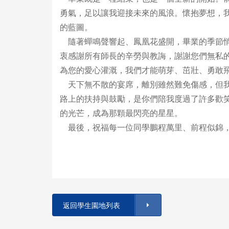
勇氣，足以讓我迎接未來的風浪。懷抱夢想，
的藍圖。
隨著蟬鳴聲響起、鳳凰花盛開，畢業的季節悄
衷感謝所有師長的辛勞與教誨，謝謝您們無私
為您的愛心灌溉，我們才能萌芽、茁壯、勇敢
天下無不散的宴席，離別雖然難免傷感，但我
路上的扶持與鼓勵，是你們陪我度過了許多歡
的光芒，成為那顆最閃亮的星星。
最後，祝福每一位同學鵬程萬里、前程似錦，
返回學生園地列表