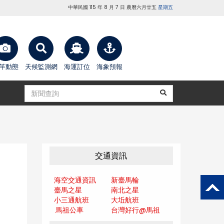
中華民國 115 年 8 月 7 日 農曆六月廿五
星期五
竿動態
天候監測網
海運訂位
海象預報
交通資訊
海空交通資訊
新臺馬輪
臺馬之星
南北之星
小三通航班
大坵航班
馬祖公車
台灣好行@馬
祖