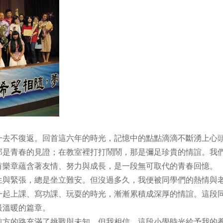
去不復返。回首這六年的時光，記憶中的點點滴滴不斷湧上心
那是青春的見證；在教室裡打打鬧鬧，那是彌足珍貴的情誼。我
首樂章蘊含著友情、努力與成長，是一段無可取代的青春回憶。
與緊張，總是坐立難安。但沒過多久，我便被同學們的熱情與
一起上課、寫功課、玩耍的時光，漸漸累積成深厚的情誼。這段
最溫暖的篇章。
方的路充滿了挑戰與未知，但我相信，這段小學時光給予我的