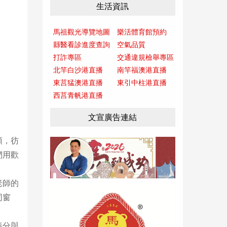
生活資訊
馬祖觀光導覽地圖
樂活體育館預約
縣醫看診進度查詢
空氣品質
打詐專區
交通違規檢舉專區
北竿白沙港直播
南竿福澳港直播
東莒猛澳港直播
東引中柱港直播
西莒青帆港直播
文宣廣告連結
頭，彷
們用歡
老師的
同窗
養分與