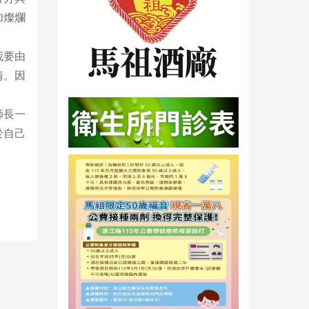
加燦爛
我要由
情。因
師長一
於自己