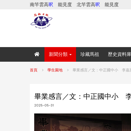
南竿雲高
呎
能見度
北竿雲高
呎
能見度
新聞分類
珍藏馬祖
歷史資料
首頁
學生園地
畢業感言／文：中正國中小 李嘉
畢業感言／文：中正國中小 
2025-05-31