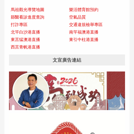
馬祖觀光導覽地圖
樂活體育館預約
縣醫看診進度查詢
空氣品質
打詐專區
交通違規檢舉專區
北竿白沙港直播
南竿福澳港直播
東莒猛澳港直播
東引中柱港直播
西莒青帆港直播
文宣廣告連結