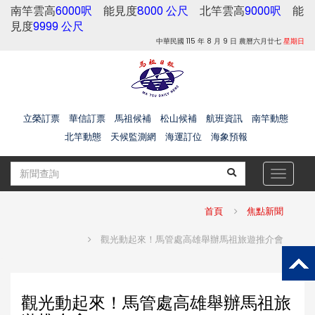
南竿雲高
6000呎
能見度
8000 公尺
北竿雲高
9000呎
能
見度
9999 公尺
中華民國 115 年 8 月 9 日 農曆六月廿七
星期日
立榮訂票
華信訂票
馬祖候補
松山候補
航班資訊
南竿動態
北竿動態
天候監測網
海運訂位
海象預報
Toggle
navigat
首頁
焦點新聞
觀光動起來！馬管處高雄舉辦馬祖旅遊推介會
觀光動起來！馬管處高雄舉辦馬祖旅