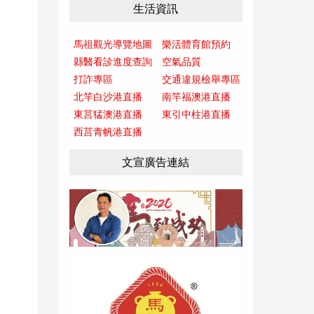
生活資訊
馬祖觀光導覽地圖
樂活體育館預約
縣醫看診進度查詢
空氣品質
打詐專區
交通違規檢舉專區
北竿白沙港直播
南竿福澳港直播
東莒猛澳港直播
東引中柱港直播
西莒青帆港直播
文宣廣告連結