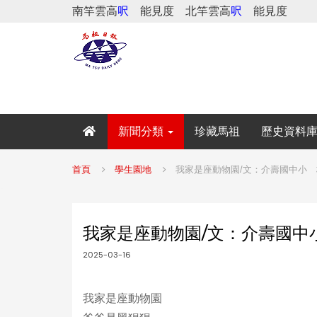
南竿雲高
呎
能見度
北竿雲高
呎
能見度
新聞分類
珍藏馬祖
歷史資料
首頁
學生園地
我家是座動物園/文：介壽國中小
我家是座動物園/文：介壽國中
2025-03-16
我家是座動物園