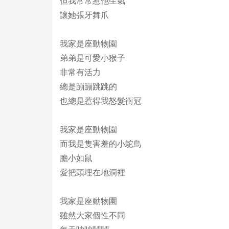
但我常常惹他生氣
讓她張牙舞爪
我家是座動物園
弟弟是可愛小猴子
非常有活力
總是蹦蹦跳跳的
也總是惹得我怒髮衝冠
我家是座動物園
而我是隻害羞的小鴕鳥
膽小如鼠
愛把頭埋在地洞裡
我家是座動物園
雖然大家個性不同