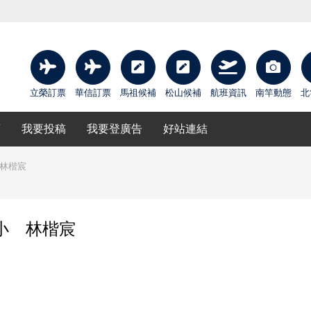
立榮訂票
華信訂票
馬祖候補
松山候補
航班資訊
南竿動態
北
庫
我要投稿
我要登廣告
好站連結
 林楷宸
小 林楷宸