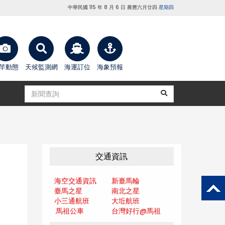
中華民國 115 年 8 月 6 日 農曆六月廿四
星期四
竿動態
天候監測網
海運訂位
海象預報
交通資訊
海空交通資訊
新臺馬輪
臺馬之星
南北之星
小三通航班
大坵航班
馬祖公車
台灣好行@馬
祖