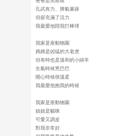
爸爸是黑猩猩
孔武有力、脾氣暴躁
但卻充滿了活力
我最愛他陪我打棒球
我家是座動物園
媽媽是凶猛的大老虎
但有時也是溫和的小綿羊
生氣時候兇巴巴
開心時候很溫柔
我最愛他抱我的時候
我家是座動物園
姐姐是貓咪
可愛又調皮
對我非常好