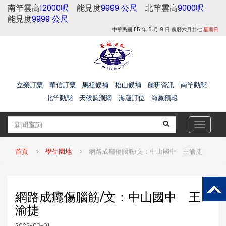
南竿雲高
12000呎
能見度
9999 公尺
北竿雲高
9000呎
能見度
9999 公尺
中華民國 115 年 8 月 9 日 農曆六月廿七
星期日
立榮訂票
華信訂票
馬祖候補
松山候補
航班資訊
南竿動態
北竿動態
天候監測網
海運訂位
海象預報
Toggle
navigat
首頁
學生園地
網路成癮傷腦筋/文：中山國中 王渝捷
網路成癮傷腦筋/文：中山國中 王
渝捷
2025-03-01