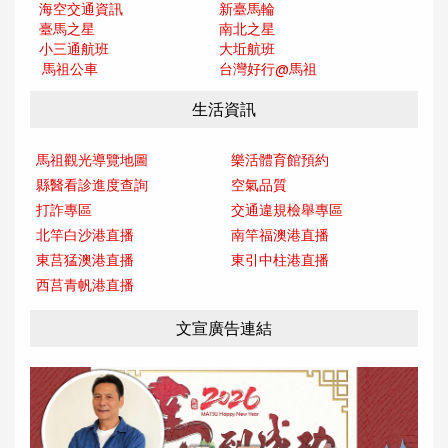
海空交通資訊
新臺馬輪
臺馬之星
南北之星
小三通航班
大坵航班
馬祖公車
台灣好行@馬
祖
生活資訊
馬祖觀光導覽地圖
樂活體育館預約
縣醫看診進度查詢
空氣品質
打詐專區
交通違規檢舉專區
北竿白沙港直播
南竿福澳港直播
東莒猛澳港直播
東引中柱港直播
西莒青帆港直播
文宣廣告連結