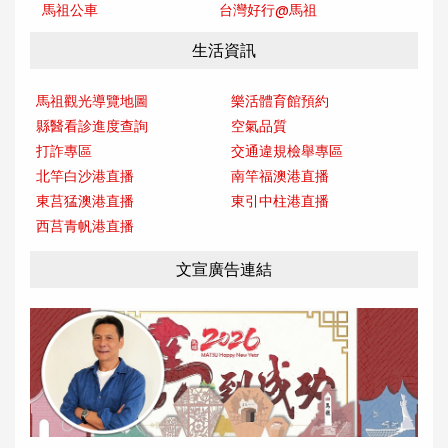
馬祖公車
台灣好行@馬
祖
生活資訊
馬祖觀光導覽地圖
樂活體育館預約
縣醫看診進度查詢
空氣品質
打詐專區
交通違規檢舉專區
北竿白沙港直播
南竿福澳港直播
東莒猛澳港直播
東引中柱港直播
西莒青帆港直播
文宣廣告連結