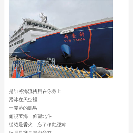
是誰將海流拷貝在你身上
潛泳在天空裡
一隻藍的鵬鳥
俯視著海 仰望北斗
繾綣是香火 忘了移動經緯
嗚咽是響亮歸鄉音符