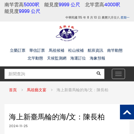
南竿雲高
5000呎
能見度
9999 公尺
北竿雲高
4000呎
能見度
9999 公尺
中華民國 115 年 8 月 10 日 農曆六月廿八
星期一
立榮訂票
華信訂票
馬祖候補
松山候補
航班資訊
南竿動態
北竿動態
天候監測網
海運訂位
海象預報
Toggle
navigat
首頁
馬祖藝文宴
海上新臺馬輪的海/文：陳長柏
海上新臺馬輪的海/文：陳長柏
2024-11-25