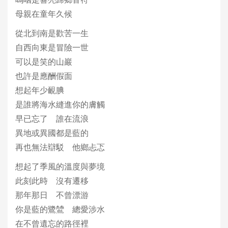
母親在童年久候
從北到南是歡苦一生
自西向東是冒險一世
可以是笑的山巖
也許是應酬假面
想起年少靦腆
是誰將海水縫進你的膚觸
早已忘了 誰在流浪
異地或異國都是藍的
再也無法辯駁 他鄉忐忑
想起了季風的溫度與夢境
此刻此時 沒有遷移
那年那日 不曾漂游
你是藍的鷺鷥 總愛涉水
在不曾遺忘的路徑裡