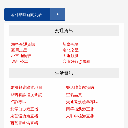
返回即時新聞列表
交通資訊
海空交通資訊
新臺馬輪
臺馬之星
南北之星
小三通航班
大坵航班
馬祖公車
台灣好行@馬
祖
生活資訊
馬祖觀光導覽地圖
樂活體育館預約
縣醫看診進度查詢
空氣品質
打詐專區
交通違規檢舉專區
北竿白沙港直播
南竿福澳港直播
東莒猛澳港直播
東引中柱港直播
西莒青帆港直播