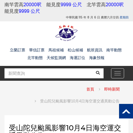
南竿雲高
20000呎
能見度
9999 公尺
北竿雲高
20000呎
能見度
9999 公尺
中華民國 115 年 8 月 6 日 農曆六月廿四
星期四
立榮訂票
華信訂票
馬祖候補
松山候補
航班資訊
南竿動態
北竿動態
天候監測網
海運訂位
海象預報
Toggle
navigat
首頁
即時新聞
受山陀兒颱風影響10月4日海空運交通異動公告
受山陀兒颱風影響10月4日海空運交